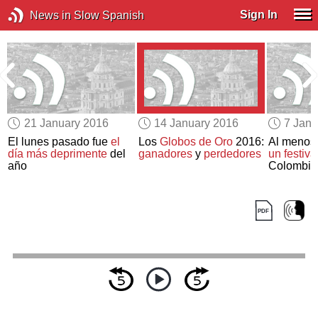
Sign In
News in Slow Spanish
21 January 2016
14 January 2016
7 Janu
El lunes pasado fue
el
Los
Globos de Oro
2016:
Al menos 
día más deprimente
del
ganadores
y
perdedores
un festiva
año
Colombia