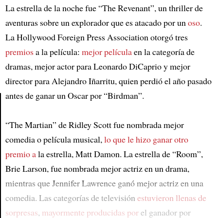
La estrella de la noche fue “The Revenant”, un thriller de
aventuras sobre un explorador que es atacado por un
oso
.
La Hollywood Foreign Press Association otorgó tres
premios
a la película:
mejor película
en la categoría de
dramas, mejor actor para Leonardo DiCaprio y mejor
director para Alejandro Iñarritu, quien perdió el año pasado
antes de ganar un Oscar por “Birdman”.
Article
“The Martian” de Ridley Scott fue nombrada mejor
comedia o película musical,
lo que le hizo ganar otro
premio a
la estrella, Matt Damon. La estrella de “Room”,
Brie Larson, fue nombrada mejor actriz en un drama,
mientras que Jennifer Lawrence ganó mejor actriz en una
comedia. Las categorías de televisión
estuvieron llenas de
sorpresas
,
mayormente producidas por
el ganador por