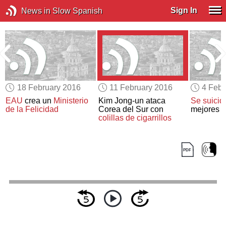
Sign In
News in Slow Spanish
18 February 2016
11 February 2016
4 Febr
EAU
crea un
Ministerio
Kim Jong-un ataca
Se suicid
de la Felicidad
Corea del Sur con
mejores c
colillas de cigarrillos