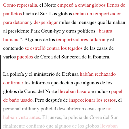
Como represalia
, el Norte
empezó a enviar globos
llenos de
panfletos
hacia el Sur. Los globos
tenían un temporizador
para detonar
y
desperdigar
miles de mensajes que llamaban
al presidente Park Geun-hye y otros políticos “
basura
humana
”. Algunos de los
temporizadores fallaron
y el
contenido
se estrelló contra los tejados
de las casas de
varios
pueblos
de Corea del Sur cerca de la frontera.
Article
La policía y el ministerio de Defensa
habían rechazado
confirmar
los informes que decían que algunos de los
globos de Corea del Norte
llevaban basura
e incluso
papel
de baño usado
. Pero después de
inspeccionar los restos
, el
personal militar y policial descubrieron cosas que
no
habían visto antes
. El jueves, la policía de Corea del Sur
finalmente confirmó que algunos de los globos
llevaban