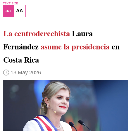
TEXT SIZE
aa
AA
La centroderechista
Laura
Fernández
asume la presidencia
en
Costa Rica
13 May 2026