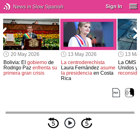
Sign In
News in Slow Spanish
20 May 2026
13 May 2026
13 Ma
Bolivia: El
gobierno
de
La centroderechista
La OMS p
s
Rodrigo Paz
enfrenta su
Laura Fernández
asume
Unidos y 
o
primera gran crisis
la presidencia
en Costa
reconside
Rica