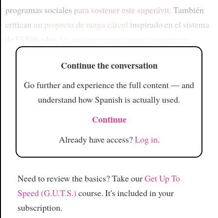
programas sociales
para sostener este superávit
. También
critican
un proyecto de mega cárcel
inspirado en el sistema
de El Salvador.
Un costoso proyecto que seguramente
Continue the conversation
Go further and experience the full content — and
understand how Spanish is actually used.
Continue
Already have access?
Log in
.
Need to review the basics? Take our
Get Up To
Speed (G.U.T.S.)
course. It's included in your
subscription.