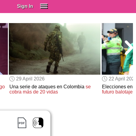
Sign In
SIGN IN
Spanish (Spain)
Spanish (Latino)
SUBSCRIBE
EDUCATIONAL LICENSES
GIFT CARDS
29 April 2026
22 April 202
OTHER LANGUAGES
ego
Una serie de ataques en Colombia
se
Elecciones en 
cobra más de 20 vidas
futuro balotaje
ABOUT US
ADJUST COLORS