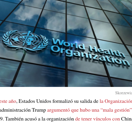
Skorzewia
este año
, Estados Unidos formalizó su salida de
la Organizació
 administración Trump
argumentó que hubo una “mala gestión”
. También acusó a la organización
de tener vínculos con
Chin