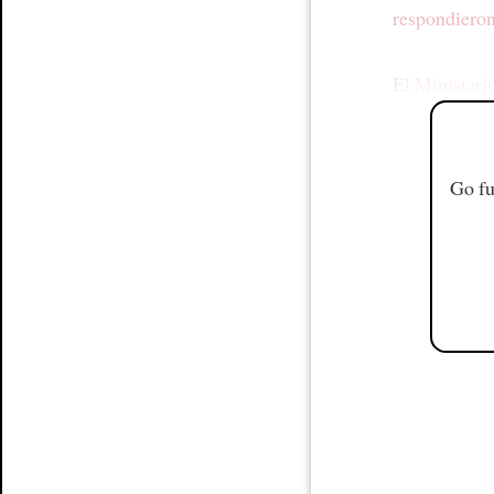
respondieron
El
Ministeri
Go fu