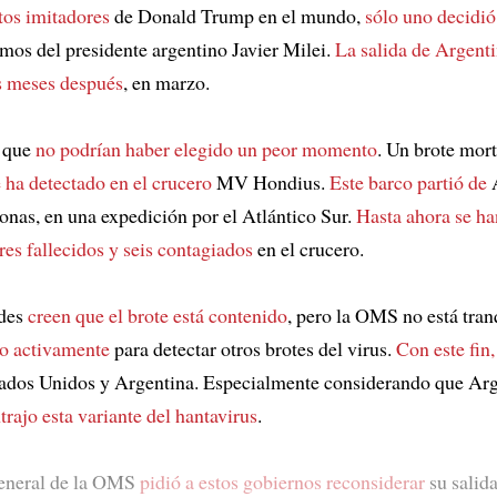
tos imitadores
de Donald Trump en el mundo,
sólo uno decidió 
mos del presidente argentino Javier Milei.
La salida de Argenti
s meses después
, en marzo.
s que
no podrían haber elegido un peor momento
. Un brote mort
e ha detectado en el crucero
MV Hondius.
Este barco partió de
A
onas, en una expedición por el Atlántico Sur.
Hasta ahora se ha
res fallecidos y seis contagiados
en el crucero.
ades
creen que el brote está contenido
, pero la OMS no está tran
o activamente
para detectar otros brotes del virus.
Con este fin,
ados Unidos y Argentina. Especialmente considerando que Ar
rajo esta variante del hantavirus
.
general de la OMS
pidió a estos gobiernos reconsiderar
su salida