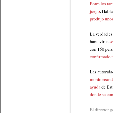
Entre los tan
juego
. Habla
produjo uno
La verdad e
hantavirus
s
con 150 pers
confirmado t
Las autorid
monitoreand
ayuda
de Est
donde se cont
El director 