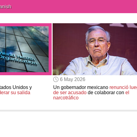
anish
6 May 2026
tados Unidos y
Un gobernador mexicano
renunció lu
erar su salida
de ser acusado
de colaborar con
el
narcotráfico