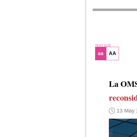
TEXT SIZE
aa
AA
La OMS 
reconsid
13 May 