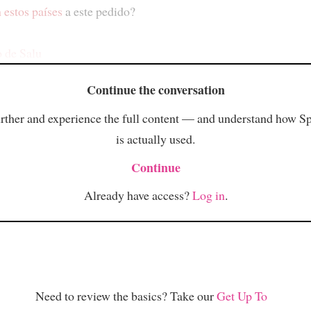
 estos países
a este pedido?
o de Salu
Continue the conversation
rther and experience the full content — and understand how S
is actually used.
Continue
Already have access?
Log in
.
Need to review the basics? Take our
Get Up To