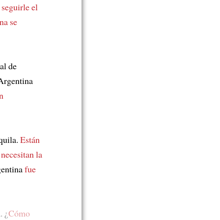
seguirle el
na se
al de
rgentina
n
quila.
Están
 necesitan la
gentina
fue
. ¿
Cómo