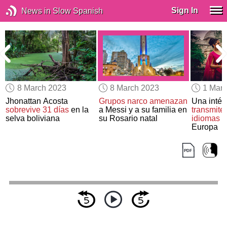
Sign In
News in Slow Spanish
8 March 2023
8 March 2023
1 Mar
a
Jhonattan Acosta
Grupos narco amenazan
Una intér
sobrevive 31 días
en la
a Messi y a su familia en
transmite 
selva boliviana
su Rosario natal
idiomas i
Europa