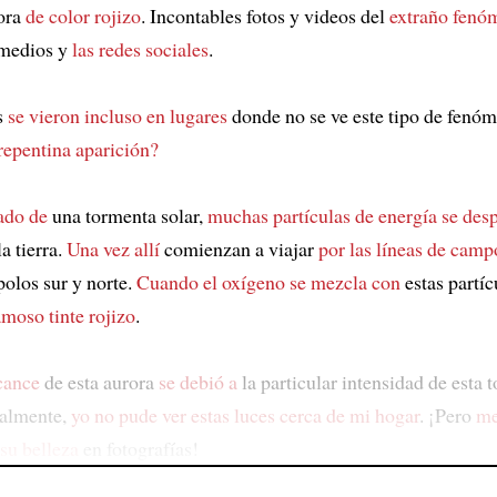
ora
de color rojizo
. Incontables fotos y videos del
extraño fenó
 medios y
las redes sociales
.
s
se vieron incluso en lugares
donde no se ve este tipo de fenó
 repentina aparición?
ado de
una tormenta solar,
muchas partículas de energía se des
a tierra.
Una vez allí
comienzan a viajar
por las líneas de cam
polos sur y norte.
Cuando el oxígeno se mezcla con
estas partí
amoso tinte rojizo
.
cance
de esta aurora
se debió a
la particular intensidad de esta 
nalmente,
yo no pude ver estas luces cerca de mi hogar
. ¡Pero
me
 su belleza
en fotografías!