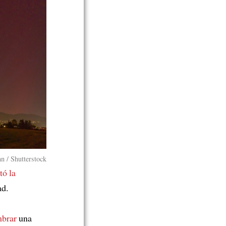
n / Shutterstock
tó la
ad.
mbrar
una