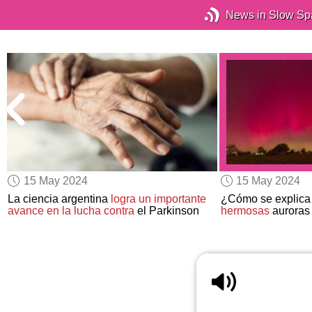
News in Slow Sp
15 May 2024
15 May 2024
La ciencia argentina
logra un importante
¿Cómo se explica 
avance en la lucha contra
el Parkinson
hermosas
auroras