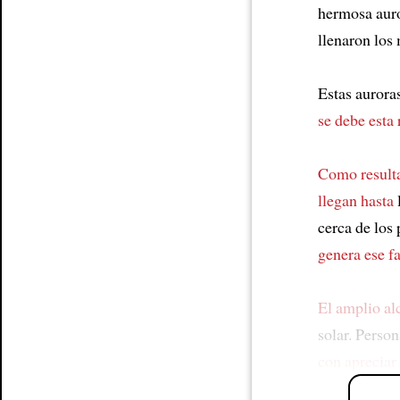
hermosa aur
llenaron los
Estas aurora
se debe esta
Como result
llegan hasta
l
cerca de los 
genera ese f
El amplio al
solar. Perso
con apreciar