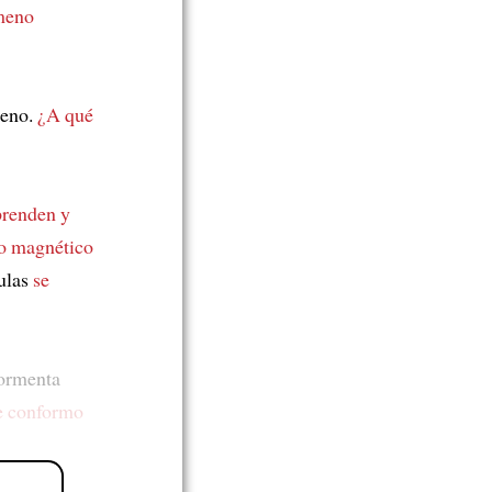
meno
meno.
¿A qué
prenden y
po magnético
culas
se
tormenta
 conformo