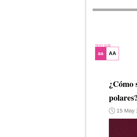
TEXT SIZE
aa
AA
¿Cómo s
polares
15 May 