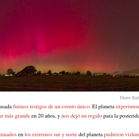
Dieter Kuh
pasada
fuimos testigos de un evento único
. El planeta
experimen
ar más grande
en 20 años, y
nos dejó un regalo
para la posterid
tunados
en
los extremos sur y norte
del planeta
pudieron vislu