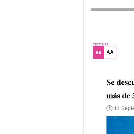
TEXT SIZE
aa
AA
Se desc
más de 
11 Sept