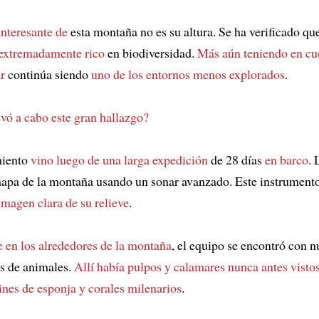
interesante de
esta montaña no es su altura. Se ha verificado qu
 extremadamente rico
en biodiversidad.
Más aún teniendo en cu
r
continúa siendo
uno de los entornos menos explorados
.
vó a cabo este gran hallazgo?
miento
vino luego de una larga expedición
de 28 días
en barco
. 
apa de la montaña usando un sonar avanzado. Este instrument
imagen clara de su relieve
.
e en los alrededores de la montaña
, el equipo se encontró con 
as de animales.
Allí había pulpos y calamares nunca antes visto
ines de esponja y corales milenarios
.