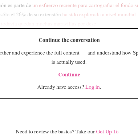
ión es parte de
un esfuerzo reciente para cartografiar el fondo
 sólo el 26% de su extensión
ha sido explorada a nivel mundial
.
e
todavía quedan muchas maravillas por desc
Continue the conversation
rther and experience the full content — and understand how S
is actually used.
Continue
Already have access?
Log in
.
Need to review the basics? Take our
Get Up To