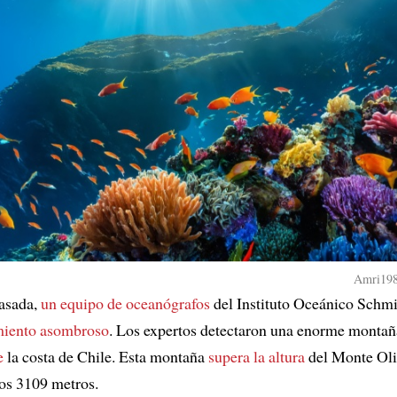
Amri198
asada,
un equipo de oceanógrafos
del Instituto Oceánico Schm
miento asombroso
. Los expertos detectaron una enorme monta
e
la costa de Chile. Esta montaña
supera la altura
del Monte Ol
os 3109 metros.