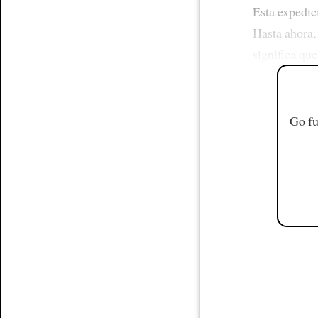
Esta expedic
Hasta ahora,
significa qu
Go fu