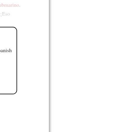
 submarino
.
 ¡Eso
panish