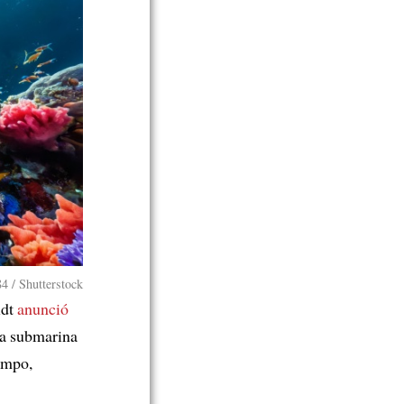
4 / Shutterstock
idt
anunció
ña submarina
impo,