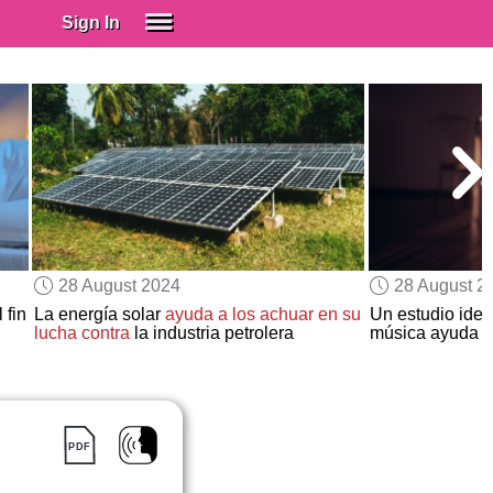
Sign In
SIGN IN
Spanish (Spain)
Spanish (Latino)
SUBSCRIBE
EDUCATIONAL LICENSES
GIFT CARDS
28 August 2024
28 August 2
OTHER LANGUAGES
 fin
La energía solar
ayuda a los achuar en su
Un estudio ident
lucha contra
la industria petrolera
música ayuda a 
ABOUT US
ADJUST COLORS