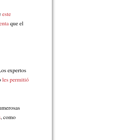
e
este
enta
que el
Los expertos
o
les permitió
numerosas
s
, como