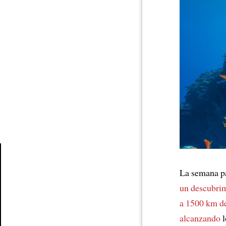
La semana p
Article
un descubri
a 1500 km d
alcanzando
l