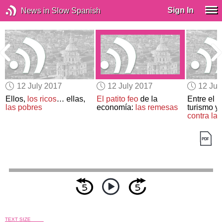
Sign In
News in Slow Spanish
12 July 2017
12 July 2017
12 Jul
Ellos,
los ricos
… ellas,
El patito feo
de la
Entre el h
las pobres
economía:
las remesas
turismo y
contra la
TEXT SIZE