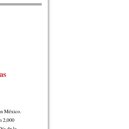
as
en México.
on 2,000
Día de la