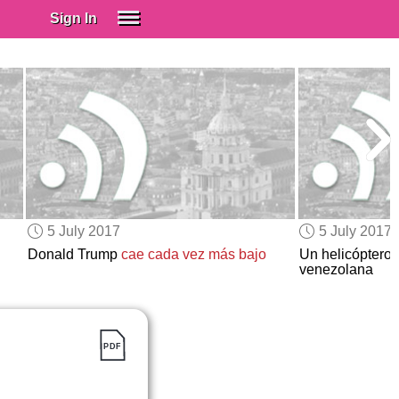
Sign In
SIGN IN
Spanish (Spain)
Spanish (Latino)
SUBSCRIBE
EDUCATIONAL LICENSES
GIFT CARDS
5 July 2017
5 July 2017
OTHER LANGUAGES
Donald Trump
cae cada vez más bajo
Un helicóptero
venezolana
ABOUT US
ADJUST COLORS