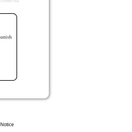
panish
 Notice