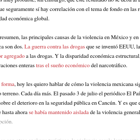
e seguramente sí hay correlación con el tema de fondo en las 
ridad económica global.
 resumen, las principales causas de la violencia en México y en
ca son dos.
La guerra contra las drogas
que se inventó EEUU, la
or agregado
a las drogas. Y la disparidad económica estructural
aciones enteras
tras el sueño económico
del narcotráfico.
 forma
, hoy les quiero hablar de cómo la violencia mexicana si
 terreno. Cada día más. El pasado 3 de julio el periódico El Pa
sobre el deterioro en la seguridad pública en Cancún. Y es que 
e hasta ahora
se había mantenido aislada
de la violencia general
pción.
sa con otros enclaves turísticos, la violencia escala lentament