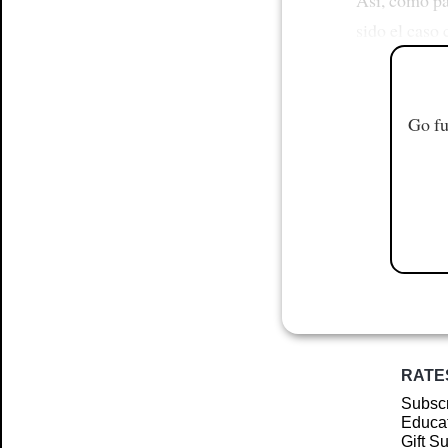
sido el caso
Go fu
RATE
Subscr
Educat
Gift S