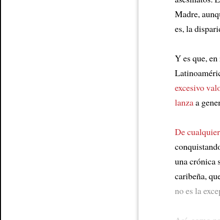
Madre, aunqu
Article
es, la dispa
Y es que, en
Latinoaméri
excesivo val
lanza
a gener
De cualquier
conquistando
una crónica 
caribeña, qu
no es la exce
Así, como pa