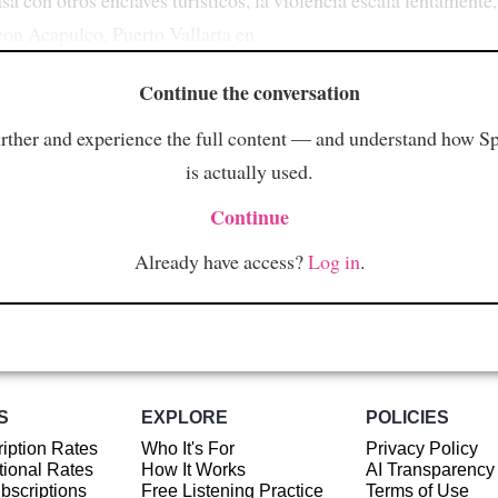
 con Acapulco, Puerto Vallarta en
Continue the conversation
rther and experience the full content — and understand how S
is actually used.
Continue
Already have access?
Log in
.
S
EXPLORE
POLICIES
iption Rates
Who It's For
Privacy Policy
ional Rates
How It Works
AI Transparency
ubscriptions
Free Listening Practice
Terms of Use