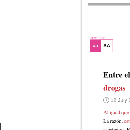
TEXT SIZE
aa
AA
Entre e
drogas
12 July
Al igual que
La razón,
est
asesinatos. 