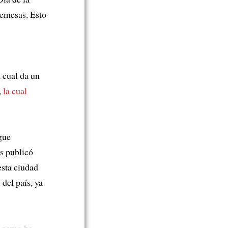
remesas. Esto
 cual da un
,
la cual
gue
ís publicó
esta ciudad
 del país, ya
e, como ha