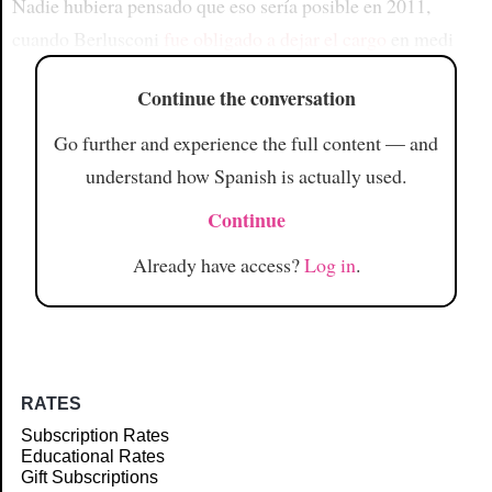
Nadie hubiera pensado que eso sería posible en 2011,
cuando Berlusconi
fue obligado a dejar el cargo
en medi
Continue the conversation
Go further and experience the full content — and
understand how Spanish is actually used.
Continue
Already have access?
Log in
.
RATES
Subscription Rates
Educational Rates
Gift Subscriptions