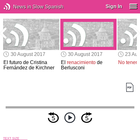
Sign In
News in Slow Spanish
30 August 2017
30 August 2017
23 Aug
El futuro de Cristina
El
renacimiento
de
No tenem
Fernández de Kirchner
Berlusconi
TEXT SIZE