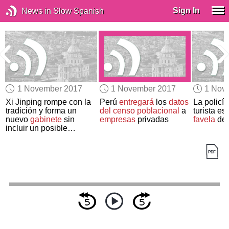
Sign In
News in Slow Spanish
1 November 2017
1 November 2017
1 Nov
s
Xi Jinping rompe con la
Perú
entregará
los
datos
La policí
tradición y forma un
del censo poblacional
a
turista e
r
nuevo
gabinete
sin
empresas
privadas
favela
de 
incluir un posible
sucesor