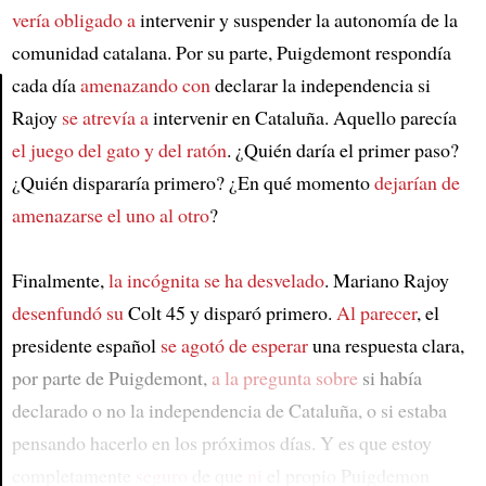
vería obligado a
intervenir y suspender la autonomía de la
comunidad catalana. Por su parte, Puigdemont respondía
cada día
amenazando con
declarar la independencia si
Rajoy
se atrevía a
intervenir en Cataluña. Aquello parecía
Article
el juego del gato y del ratón
. ¿Quién daría el primer paso?
¿Quién dispararía primero? ¿En qué momento
dejarían de
amenazarse el uno al otro
?
Finalmente,
la incógnita se ha desvelado
. Mariano Rajoy
desenfundó su
Colt 45 y disparó primero.
Al parecer
, el
presidente español
se agotó de esperar
una respuesta clara,
por parte de Puigdemont,
a la pregunta sobre
si había
declarado o no la independencia de Cataluña, o si estaba
pensando hacerlo en los próximos días. Y es que estoy
completamente
seguro
de que
ni
el propio Puigdemon