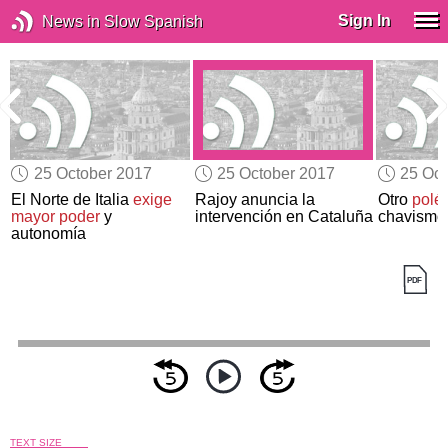
Sign In
News in Slow Spanish
25 October 2017
25 October 2017
25 Oct
El Norte de Italia
exige
Rajoy anuncia la
Otro
polém
mayor poder
y
intervención en Cataluña
chavismo
autonomía
TEXT SIZE