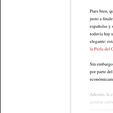
Article
Pues bien, q
justo a fina
españolas y 
todavía hay 
elegante: es
la Perla del 
Sin embargo,
por parte del
económicamen
Además, la c
generar autó
mundo puede