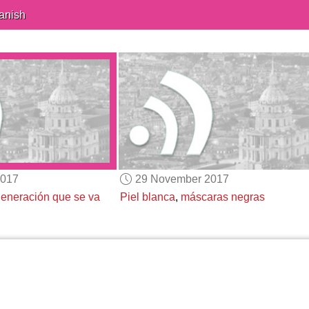
anish
2017
29 November 2017
generación que se va
Piel blanca
,
máscaras negras