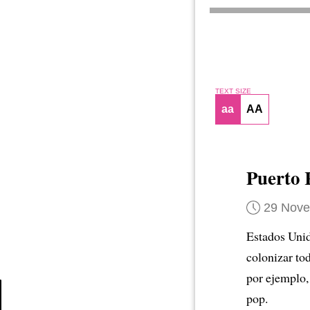
TEXT SIZE
aa
AA
Puerto 
29 Nov
Estados Unid
colonizar to
por ejemplo
pop.