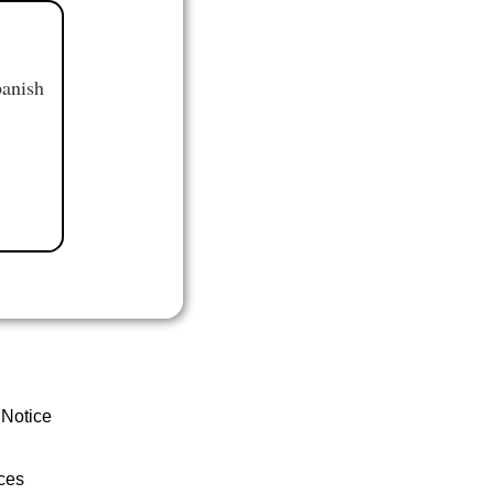
panish
 Notice
ces