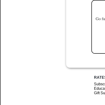
Go fu
RATE
Subscr
Educat
Gift S