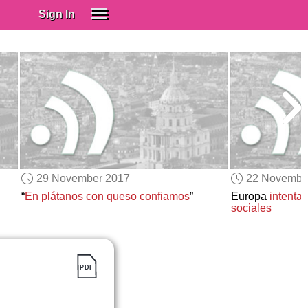
Sign In
SIGN IN
Spanish (Spain)
Spanish (Latino)
SUBSCRIBE
EDUCATIONAL LICENSES
GIFT CARDS
29 November 2017
22 Novembe
OTHER LANGUAGES
“
En plátanos con queso confiamos
”
Europa
intenta 
sociales
ABOUT US
ADJUST COLORS