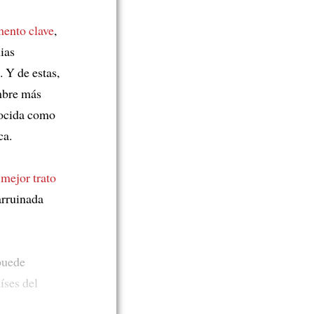
ento clave
,
ias
. Y de estas,
mbre más
onocida como
ca.
n
mejor trato
arruinada
 puede
íses del