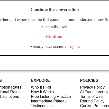
Continue the conversation
rther and experience the full content — and understand how S
is actually used.
Continue
Already have access?
Log in
.
S
EXPLORE
POLICIES
iption Rates
Who It's For
Privacy Policy
ional Rates
How It Works
AI Transparency
ubscriptions
Free Listening Practice
Terms of Use
Intermediate Plateau
Refund Policy
Testimonials
Cookie Preferen