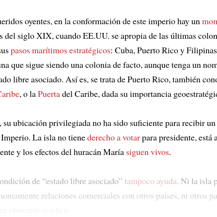
ueridos oyentes, en la conformación de este imperio hay un
mom
les del siglo XIX, cuando EE.UU. se apropia de las últimas colon
sus
pasos marítimos estratégicos
: Cuba, Puerto Rico y Filipinas
una que sigue siendo una colonia de facto, aunque tenga un no
tado libre asociado. Así es, se trata de Puerto Rico, también c
Caribe
, o la
Puerta
del Caribe, dada su importancia geoestratégi
 su ubicación privilegiada no ha sido suficiente para recibir u
 Imperio. La isla no tiene
derecho a votar
para presidente, está 
te y los efectos del huracán María
siguen vivos
.
ondición de “estado libre asociado”
tampoco ayuda
. Ni la isla
nomamente relaciones comerciales con otros países, ni otros pa
n ofrecerle ayuda e