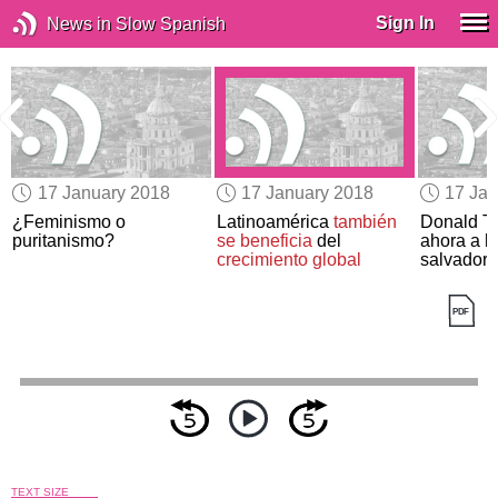
Sign In
News in Slow Spanish
17 January 2018
17 January 2018
17 Jan
¿Feminismo o
Latinoamérica
también
Donald T
puritanismo?
se beneficia
del
ahora a l
crecimiento global
salvador
TEXT SIZE