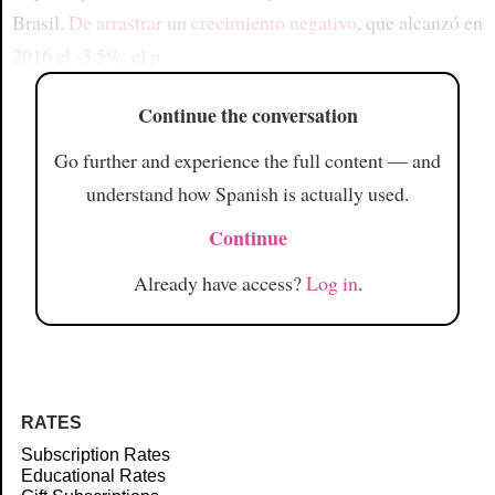
Brasil.
De arrastrar un crecimiento negativo
, que alcanzó en
2016 el -3.5%, el p
Continue the conversation
Go further and experience the full content — and
understand how Spanish is actually used.
Continue
Already have access?
Log in
.
RATES
Subscription Rates
Educational Rates