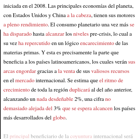
iniciada en el 2008. Las principales economías del planeta,
con Estados Unidos y China
a la cabeza
, tienen sus motores
a pleno rendimiento
. El consumo planetario una vez más
se
ha disparado
hasta
alcanzar
los
niveles
pre-crisis, lo cual a
su vez
ha repercutido
en un lógico
encarecimiento
de las
Article
materias primas. Y esta es precisamente la parte que
beneficia a los países latinoamericanos, los cuales verán
sus
arcas
engordar
gracias a
la venta
de sus
valiosos recursos
en el
mercado
internacional. Se estima que
el ritmo de
crecimiento
de toda la región
duplicará
al del año anterior,
alcanzando un
nada desdeñable
2%, una cifra
no
demasiado alejada del
3%
que se espera alcancen
los países
más desarrollados del
globo
.
El
principal
beneficiario de la
coyuntura
internacional será