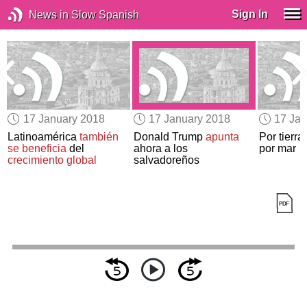
Sign In
News in Slow Spanish
17 January 2018
17 January 2018
17 Jan
Latinoamérica
también
Donald Trump
apunta
Por tierra,
se beneficia
del
ahora a los
por mar
crecimiento global
salvadoreños