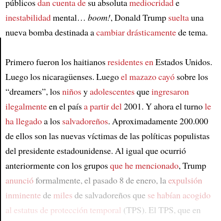
públicos
dan cuenta de
su absoluta
mediocridad
e
inestabilidad
mental…
boom!
, Donald Trump
suelta
una
nueva bomba destinada a
cambiar drásticamente
de tema.
Primero fueron los haitianos
residentes en
Estados Unidos.
Article
Luego los nicaragüenses. Luego
el mazazo cayó
sobre los
“dreamers”, los
niños
y
adolescentes
que
ingresaron
ilegalmente
en el país
a partir del
2001. Y ahora el turno
le
ha llegado
a los
salvadoreños
. Aproximadamente 200.000
de ellos son las nuevas víctimas de las políticas populistas
del presidente estadounidense. Al igual que ocurrió
anteriormente con los grupos
que he mencionado
, Trump
anunció
formalmente, el pasado 8 de enero, la
expulsión
inminente
de
miles
de salvadoreños que
se habían acogido
al estatus de protección temporal
(TPS). El TPS, que en