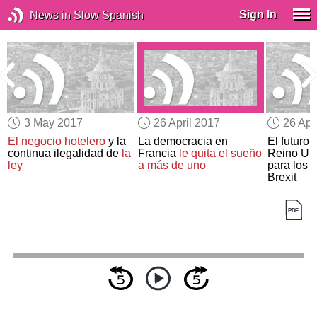
Sign In
News in Slow Spanish
3 May 2017
26 April 2017
26 Apr
El negocio hotelero
y la
La democracia en
El futuro 
continua ilegalidad de
la
Francia
le quita el sueño
Reino Uni
ley
a más de uno
para los e
Brexit