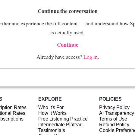
Continue the conversation
rther and experience the full content — and understand how S
is actually used.
Continue
Already have access?
Log in
.
S
EXPLORE
POLICIES
iption Rates
Who It's For
Privacy Policy
ional Rates
How It Works
AI Transparency
ubscriptions
Free Listening Practice
Terms of Use
Intermediate Plateau
Refund Policy
Testimonials
Cookie Preferen