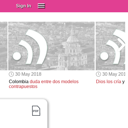
Sign In
SIGN IN
Spanish (Spain)
Spanish (Latino)
SUBSCRIBE
EDUCATIONAL LICENSES
GIFT CARDS
30 May 2018
30 May 201
OTHER LANGUAGES
Colombia
duda entre dos modelos
Dios los cría
y
e
contrapuestos
ABOUT US
ADJUST COLORS