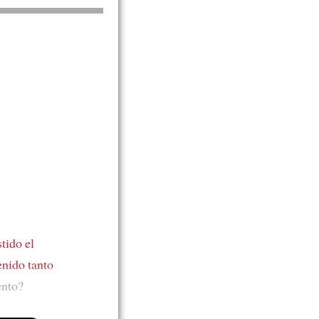
tido el
enido tanto
ento?