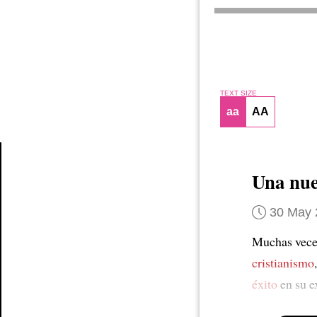
TEXT SIZE
aa
AA
Una nue
Article
30 May 
Muchas vece
cristianismo
éxito
en su e