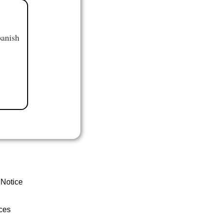
panish
 Notice
ces