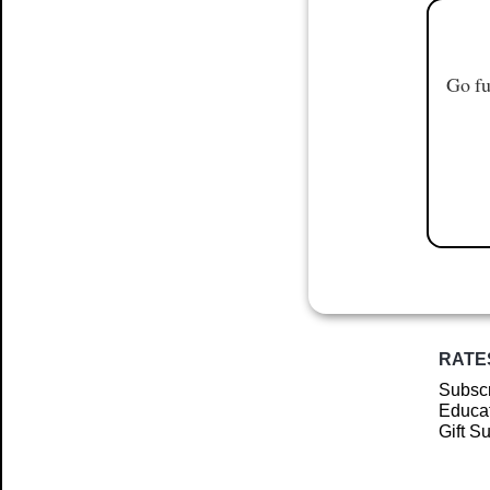
Go fu
RATE
Subscr
Educat
Gift S