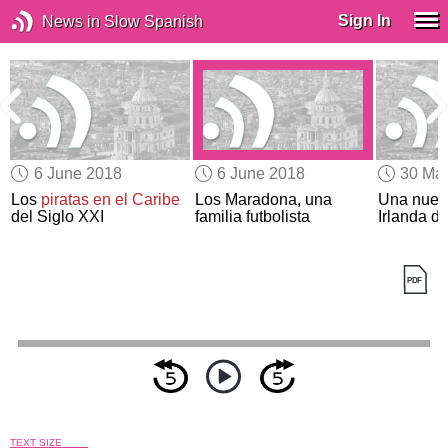
Sign In
News in Slow Spanish
6 June 2018
6 June 2018
30 Ma
Los
piratas en el Caribe
Los Maradona, una
Una nuev
del Siglo XXI
familia futbolista
Irlanda di
TEXT SIZE