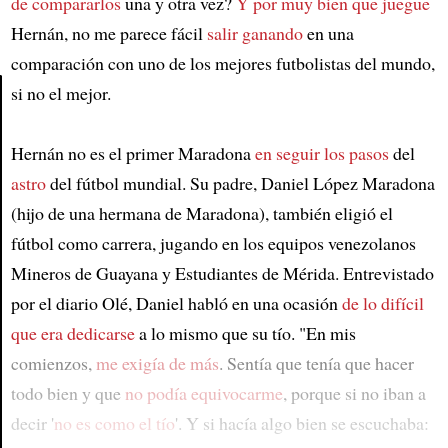
de compararlos
una y otra vez?
Y por muy bien que juegue
Hernán, no me parece fácil
salir ganando
en una
comparación con uno de los mejores futbolistas del mundo,
si no el mejor.
Article
Hernán no es el primer Maradona
en seguir los pasos
del
astro
del fútbol mundial. Su padre, Daniel López Maradona
(hijo de una hermana de Maradona), también eligió el
fútbol como carrera, jugando en los equipos venezolanos
Mineros de Guayana y Estudiantes de Mérida. Entrevistado
por el diario Olé, Daniel habló en una ocasión
de lo difícil
que era dedicarse
a lo mismo que su tío. "En mis
comienzos,
me exigía de más
. Sentía que tenía que hacer
todo bien y que
no podía equivocarme
, porque si no iban a
decir '
no es como el tío
'. Y si hacía algo bien se escuchaba: