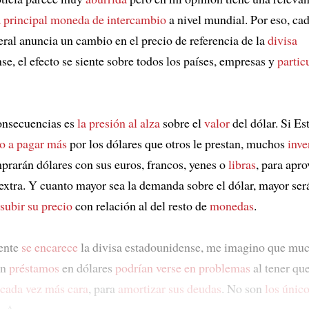
a principal moneda de intercambio
a nivel mundial. Por eso, cad
ral anuncia un cambio en el precio de referencia de la
divisa
e, el efecto se siente sobre todos los países, empresas y
partic
onsecuencias es
la presión al alza
sobre el
valor
del dólar. Si E
to a pagar más
por los dólares que otros le prestan, muchos
inve
prarán dólares con sus euros, francos, yenes o
libras
, para apr
extra. Y cuanto mayor sea la demanda sobre el dólar, mayor ser
subir su precio
con relación al del resto de
monedas
.
mente
se encarece
la divisa estadounidense, me imagino que mu
on
préstamos
en dólares
podrían verse en problemas
al tener qu
cada vez más cara
, para
amortizar sus deudas
. No son
los único
. A