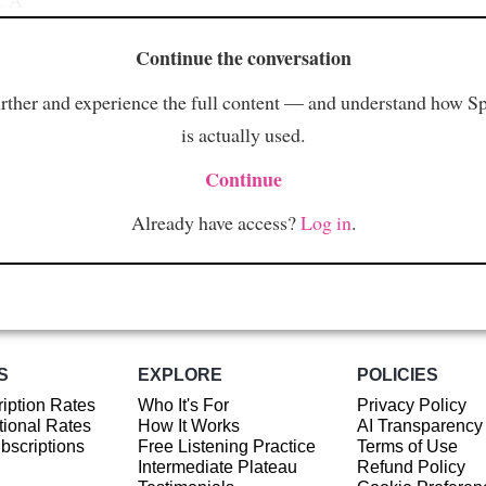
Continue the conversation
rther and experience the full content — and understand how S
is actually used.
Continue
Already have access?
Log in
.
S
EXPLORE
POLICIES
iption Rates
Who It's For
Privacy Policy
ional Rates
How It Works
AI Transparency
ubscriptions
Free Listening Practice
Terms of Use
Intermediate Plateau
Refund Policy