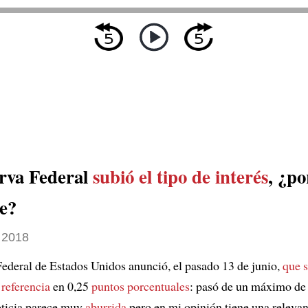
rva Federal
subió el tipo de interés
, ¿po
te?
 2018
ederal de Estados Unidos anunció, el pasado 13 de junio,
que 
 referencia
en 0,25
puntos porcentuales
: pasó de un máximo de
oticia parece muy
aburrida
pero en mi opinión tiene una relevan