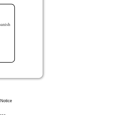
panish
 Notice