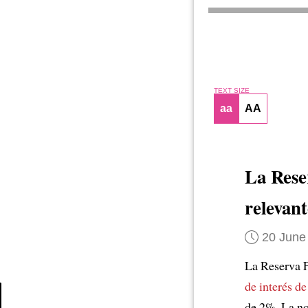
TEXT SIZE
aa
AA
La Rese
relevan
20 June
La Reserva F
de interés de
de 2%. La n