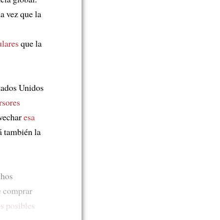
a vez que la
ulares
que la
stados Unidos
rsores
ovechar
esa
á también la
chos
e comprar
s posibles