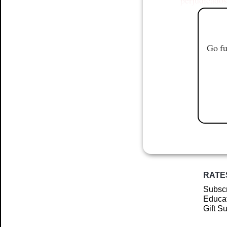
Go fu
RATE
Subscr
Educat
Gift S