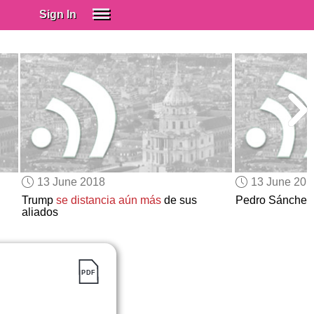
Sign In
SIGN IN
Spanish (Spain)
Spanish (Latino)
SUBSCRIBE
EDUCATIONAL LICENSES
GIFT CARDS
13 June 2018
13 June 201
OTHER LANGUAGES
Trump
se distancia aún más
de sus
Pedro Sánche
aliados
ABOUT US
ADJUST COLORS