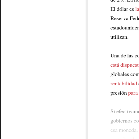
Article
El dólar es
l
Reserva Fede
estadounidens
utilizan.
Una de las c
está dispues
globales com
rentabilidad
presión
para 
Si efectiva
gobiernos c
esa moneda,
perjudicados