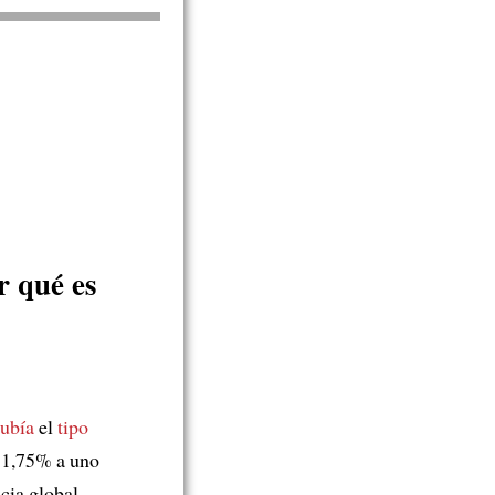
r qué es
subía
el
tipo
 1,75% a uno
cia global.