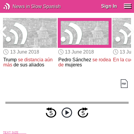
Sign In
News in Slow Spanish
13 June 2018
13 June 2018
13 Ju
Trump
se distancia aún
Pedro Sánchez
se rodea
En la cuer
más
de sus aliados
de
mujeres
TEXT SIZE