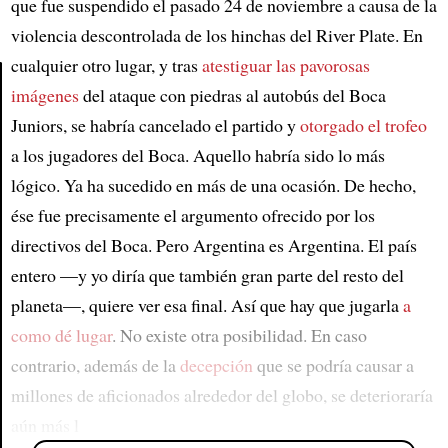
que fue suspendido el pasado 24 de noviembre a causa de la
violencia descontrolada de los hinchas del River Plate. En
cualquier otro lugar, y tras
atestiguar las pavorosas
imágenes
del ataque con piedras al autobús del Boca
Article
Juniors, se habría cancelado el partido y
otorgado el trofeo
a los jugadores del Boca. Aquello habría sido lo más
lógico. Ya ha sucedido en más de una ocasión. De hecho,
ése fue precisamente el argumento ofrecido por los
directivos del Boca. Pero Argentina es Argentina. El país
entero —y yo diría que también gran parte del resto del
planeta—, quiere ver esa final. Así que hay que jugarla
a
como dé lugar
. No existe otra posibilidad. En caso
contrario, además de la
decepción
que se podría causar a
millones de aficionados alrededor del globo, se deterioraría
aún más l