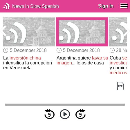
Sign In
News in Slow Spanish
5 December 2018
5 December 2018
28 No
La
inversión china
Argentina quiere
lavar su
Cuba
se 
intensifica la corrupción
imagen
... lejos de casa
investidu
en Venezuela
y comien
médicos