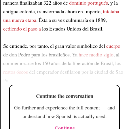
manera finalizaban 322 años de
dominio portugués
, y la
antigua colonia, transformada ahora en Imperio,
iniciaba
una nueva etapa
. Ésta a su vez culminaría en 1889,
cediendo el paso a
los Estados Unidos del Brasil.
Se entiende, por tanto, el gran valor simbólico del
cuerpo
de don Pedro para los brasileños. Ya
hace medio siglo
, al
conmemorarse los 150 años de la liberación de Brasil, los
restos óseos
del emperador desfilaron por la ciudad de Sao
Pa
Continue the conversation
Go further and experience the full content — and
understand how Spanish is actually used.
Continue