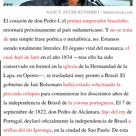
NANCY AYUMI KUNIHIRO / Shutterstock.com
El corazón de don Pedro I, el
primer emperador brasileño
,
retornará próximamente al país sudamericano. Y
no se trata
de
una simple frase poética o metafórica, no. Estamos
siendo totalmente literales. El órgano vital del monarca,
el
cual dejó de latir
en el año 1834 —tras ello ha sido
conservado en formol en la
iglesia
de la Hermandad de la
Lapa, en Oporto—, se trasladará muy pronto a Brasil. El
Article
gobierno de Jair Bolsonaro
había estado solicitando la
preciada reliquia
para conmemorar los doscientos años de
la independencia de Brasil de
la corona portuguesa
. El 7 de
septiembre de 1822, don Pedro de Alcântara,
hijo del rey
de
Portugal, declaró oficialmente la independencia de Brasil
a
orillas del río Ipiranga
, en la ciudad de Sao Paulo. De esta