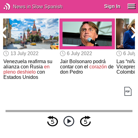
Sign In
News in Slow Spanish
13 July 2022
6 July 2022
6 July
e
Venezuela reafirma su
Jair Bolsonaro podrá
Las “niñas
alianza con Rusia
en
contar con el
corazón
de
Vicepresi
pleno deshielo
con
don Pedro
Colombia
Estados Unidos