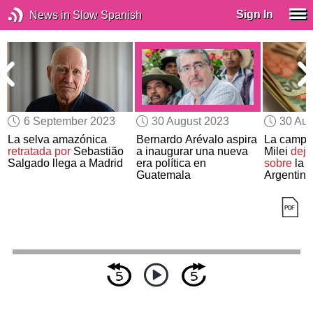
Sign In
News in Slow Spanish
6 September 2023
30 August 2023
30 Aug
La selva amazónica
Bernardo Arévalo aspira
La campa
retratada por
Sebastião
a inaugurar una nueva
Milei
deja
í
Salgado llega a Madrid
era política en
sobre
la d
Guatemala
Argentina