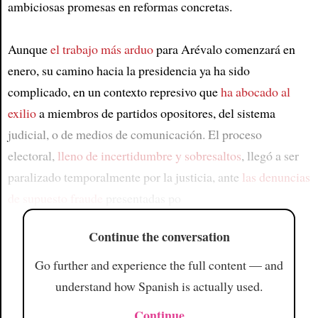
ambiciosas promesas en reformas concretas.
Aunque
el trabajo más arduo
para Arévalo comenzará en
enero, su camino hacia la presidencia ya ha sido
complicado, en un contexto represivo que
ha abocado al
exilio
a miembros de partidos opositores, del sistema
judicial, o de medios de comunicación. El proceso
electoral,
lleno de incertidumbre y sobresaltos
, llegó a ser
paralizado temporalmente por la justicia, ante
las denuncias
de supuesto fraude
presentadas po
Continue the conversation
Go further and experience the full content — and
understand how Spanish is actually used.
Continue