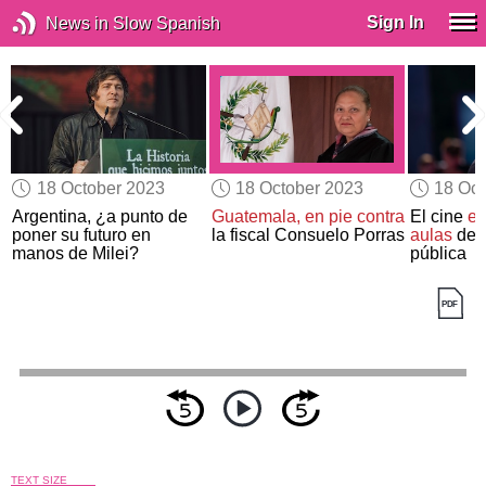
Sign In
News in Slow Spanish
18 October 2023
18 October 2023
18 Oct
Argentina, ¿a punto de
Guatemala, en pie contra
El cine
en
poner su futuro en
la fiscal Consuelo Porras
aulas
de l
manos de Milei?
pública
TEXT SIZE