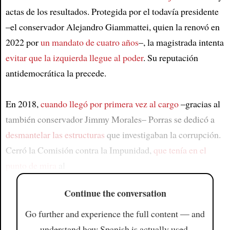
actas de los resultados. Protegida por el todavía presidente
–el conservador Alejandro Giammattei, quien la renovó en
2022 por
un mandato de cuatro años
–, la magistrada intenta
evitar que la izquierda llegue al poder
. Su reputación
antidemocrática la precede.
En 2018,
cuando llegó por primera vez al cargo
–gracias al
también conservador Jimmy Morales– Porras se dedicó a
desmantelar las estructuras
que investigaban la corrupción.
Cerró la Comisión contra la Impunidad,
que tenía en el
punto de mira
al
Continue the conversation
Go further and experience the full content — and
understand how Spanish is actually used.