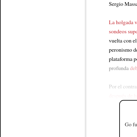
Sergio Massa
La holgada v
sondeos supo
vuelta con e
peronismo de
plataforma p
profunda
deb
Por el contra
después de h
Go fu