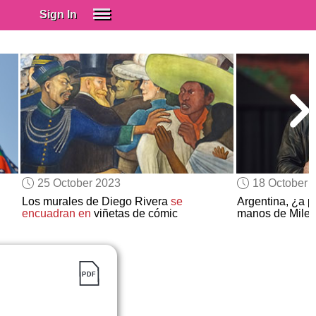
Sign In
SIGN IN
Spanish (Spain)
Spanish (Latino)
SUBSCRIBE
EDUCATIONAL LICENSES
GIFT CARDS
25 October 2023
18 October 
OTHER LANGUAGES
Los murales de Diego Rivera
se
Argentina, ¿a p
encuadran en
viñetas de cómic
manos de Milei
ABOUT US
ADJUST COLORS