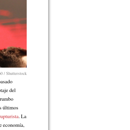
0 / Shutterstock
 pasado
taje del
 rumbo
s últimos
upturista
. La
de economía,