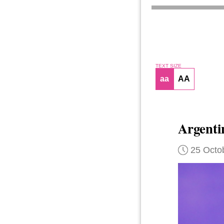
TEXT SIZE
aa
AA
Argent
25 Octo