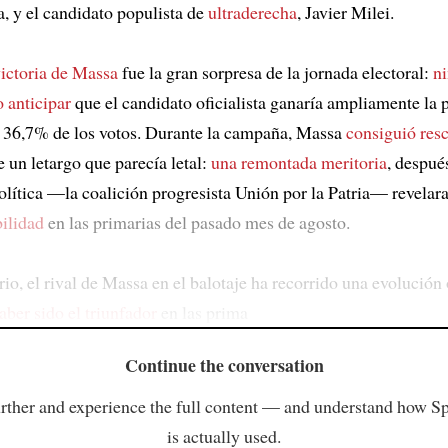
, y el candidato populista de
ultraderecha
, Javier Milei.
ictoria de Massa
fue la gran sorpresa de la jornada electoral:
ni
 anticipar
que el candidato oficialista ganaría ampliamente la 
l 36,7% de los votos. Durante la campaña, Massa
consiguió resc
 un letargo que parecía letal:
una remontada meritoria
, despué
olítica —la coalición progresista Unión por la Patria— revelar
ilidad
en las primarias del pasado mes de agosto.
rio, el rival de Massa en el balotaje ha recorrido una evolución
aber sido el triunfador
en las prima
Continue the conversation
rther and experience the full content — and understand how S
is actually used.