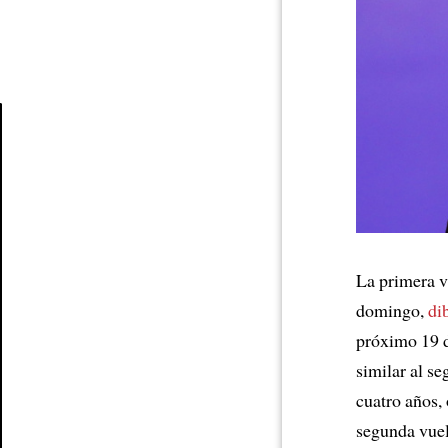
Article
La primera v
domingo,
di
próximo 19 
similar al se
cuatro años, 
segunda vuel