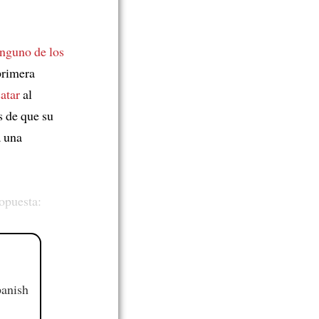
nguno de los
primera
atar
al
s de que su
a una
 opuesta:
panish