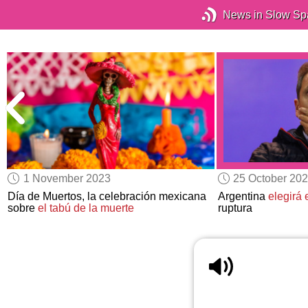
News in Slow Sp
1 November 2023
25 October 20
Día de Muertos, la celebración mexicana
Argentina
elegirá 
sobre
el tabú de la muerte
ruptura