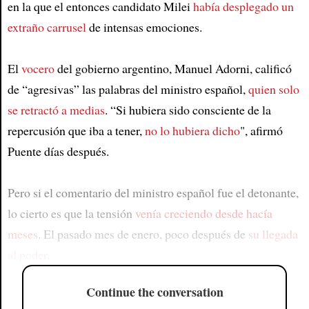
en la que el entonces candidato Milei
había desplegado un
extraño carrusel
de intensas emociones.
El
vocero
del gobierno argentino, Manuel Adorni, calificó
de “agresivas” las palabras del ministro español,
quien solo
se retractó a medias
. “Si hubiera sido consciente de la
repercusión que iba a tener,
no lo hubiera dicho
", afirmó
Puente días después.
Pero si el comentario del ministro español fue el detonante,
lo cierto es que la tensión
venía creciendo desde hacía
meses
. El pasado mes de enero, poco después de
su llegada
al poder
,
Continue the conversation