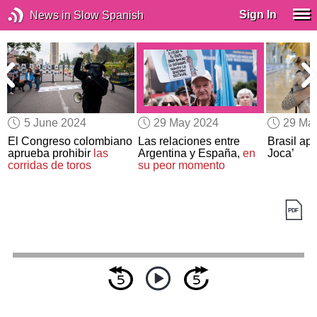
Sign In
News in Slow Spanish
5 June 2024
29 May 2024
29 Ma
El Congreso colombiano
Las relaciones entre
Brasil ap
aprueba prohibir
las
Argentina y España,
en
Joca’
corridas de toros
su peor momento