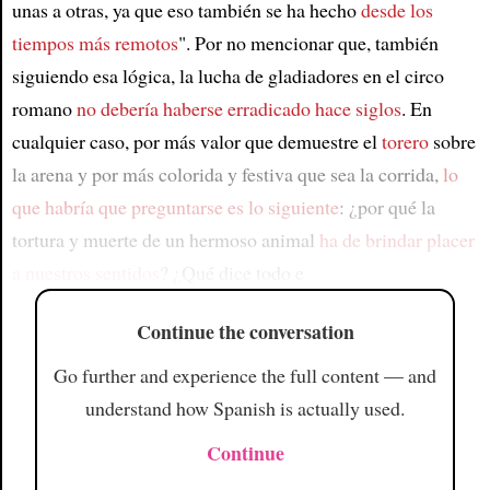
unas a otras, ya que eso también se ha hecho
desde los
tiempos más remotos
". Por no mencionar que, también
siguiendo esa lógica, la lucha de gladiadores en el circo
romano
no debería haberse erradicado hace siglos
. En
cualquier caso, por más valor que demuestre el
torero
sobre
la arena y por más colorida y festiva que sea la corrida,
lo
que habría que preguntarse es lo siguiente
: ¿por qué la
tortura y muerte de un hermoso animal
ha de brindar placer
a nuestros sentidos
? ¿Qué dice todo e
Continue the conversation
Go further and experience the full content — and
understand how Spanish is actually used.
Continue