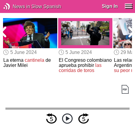
Sign In
News in Slow Spanish
5 June 2024
5 June 2024
29 Ma
a
La eterna
cantinela
de
El Congreso colombiano
Las relac
Javier Milei
aprueba prohibir
las
Argentina
corridas de toros
su peor 