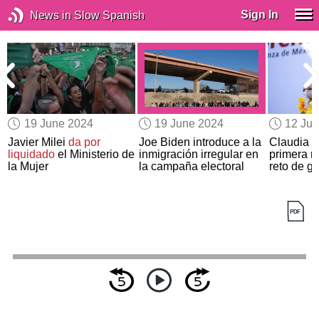
Sign In
News in Slow Spanish
19 June 2024
19 June 2024
12 Ju
Javier Milei
da por
Joe Biden introduce a la
Claudia S
liquidado
el Ministerio de
inmigración irregular en
primera m
la Mujer
la campaña electoral
reto de g