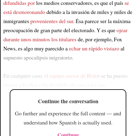
difundidas por
los medios conservadores, es que el país
se
está desmoronando
debido a la invasión de miles y miles de
inmigrantes
provenientes del sur
. Ésa parece ser la máxima
preocupación de gran parte del electorado. Y es que
ojear
durante unos minutos los titulares
de, por ejemplo, Fox
News, es algo muy parecido a
echar un rápido vistazo
al
supuesto apocalipsis migratorio.
En cualquier caso,
el equipo asesor de Biden
se ha puesto
manos a la obra y ha decidido, de cara a las ven
Continue the conversation
Go further and experience the full content — and
understand how Spanish is actually used.
Continue