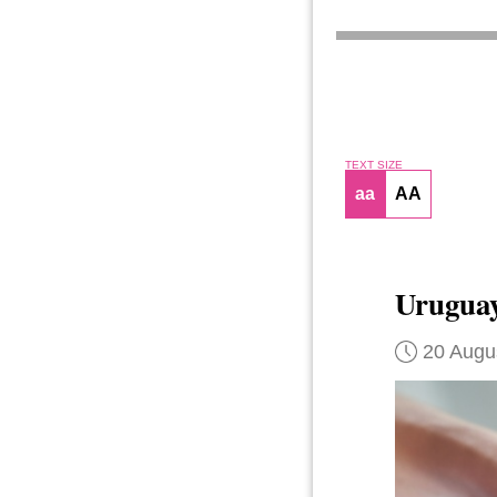
TEXT SIZE
aa
AA
Urugua
20 Augu