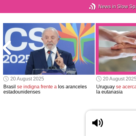
News in Slow Sp
20 August 2025
20 August 202
s
Brasil
se indigna frente a
los aranceles
Uruguay
se acerc
estadounidenses
la eutanasia