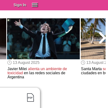
Sign In
SIGN IN
Spanish (Spain)
Spanish (Latino)
SUBSCRIBE
EDUCATIONAL LICENSES
GIFT CARDS
13 August 2025
13 August 2
OTHER LANGUAGES
Javier Milei
alienta un ambiente de
Santa Marta
se 
toxicidad
en las redes sociales de
ciudades en bus
ABOUT US
Argentina
ADJUST COLORS