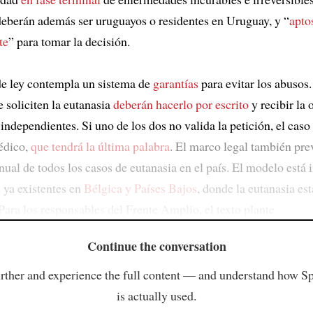
 deberán además ser uruguayos o residentes en Uruguay, y “
apto
te
” para tomar la decisión.
de ley contempla un sistema de
garantías
para evitar los abusos
 soliciten la eutanasia
deberán hacerlo por escrito
y recibir la 
ndependientes. Si uno de los dos no valida la petición, el caso 
édico,
que tendrá la última palabra
. El marco legal también pre
ual de todos los casos de eutanasia en el país. El modelo está 
 ya existentes en
Bélgica y Países Bajos
, donde la eutanasia est
Para los responsables del Frente Amplio, el texto plante
Continue the conversation
rther and experience the full content — and understand how S
is actually used.