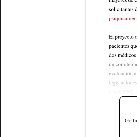
solicitantes
psíquicamen
El proyecto 
pacientes que
dos médicos i
un comité m
evaluación an
legislaciones
desde 2002. 
Go fu