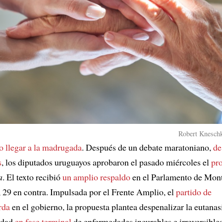
Robert Kneschk
o llegar a la madrugada
. Después de un debate maratoniano,
de
s
, los diputados uruguayos aprobaron el pasado miércoles el
pro
a
. El texto recibió
un amplio respaldo
en el Parlamento de Mon
r, 29 en contra. Impulsada por el Frente Amplio, el
partido de
rda
en el gobierno, la propuesta plantea despenalizar la eutanas
edad
en fase terminal
de enfermedades incurables e irreversible