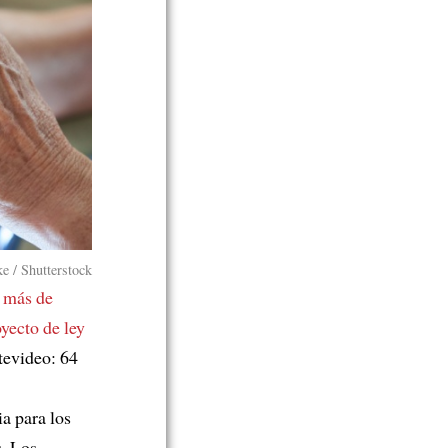
e / Shutterstock
 más de
yecto de ley
tevideo: 64
ia para los
s. Los