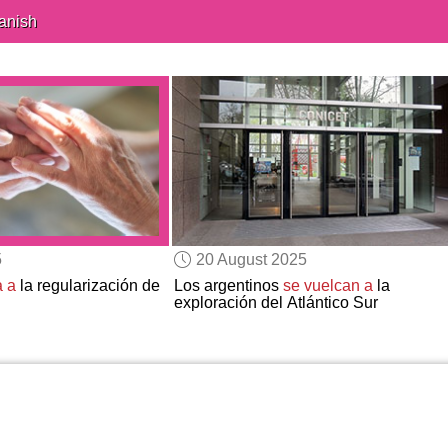
anish
5
20 August 2025
a a
la regularización de
Los argentinos
se vuelcan a
la
exploración del Atlántico Sur