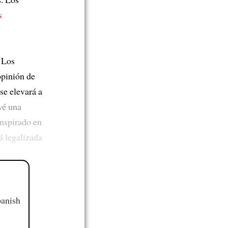
s
. Los
opinión de
se elevará a
vé una
inspirado en
á legalizada
panish