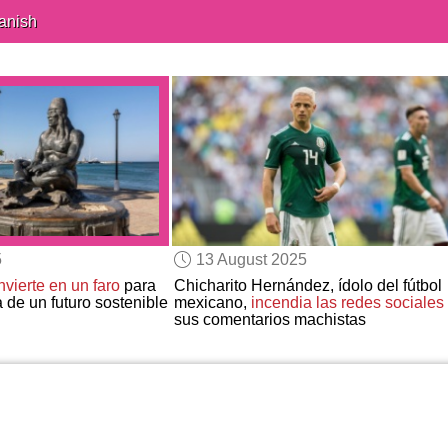
anish
5
13 August 2025
nvierte en un faro
para
Chicharito Hernández, ídolo del fútbol
de un futuro sostenible
mexicano,
incendia las redes sociales
sus comentarios machistas