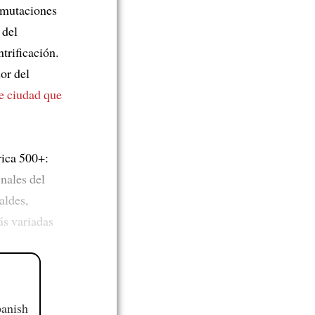
s mutaciones
 del
trificación.
or del
de ciudad que
rica 500+:
inales del
aldes,
ás variadas
panish