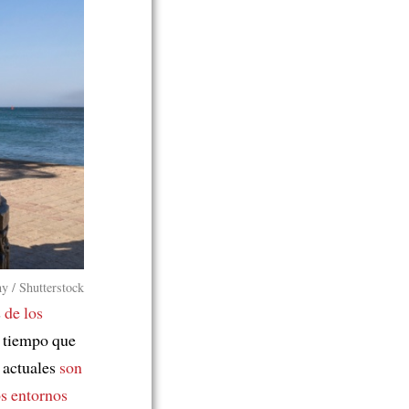
y / Shutterstock
s
de los
l tiempo que
 actuales
son
os entornos