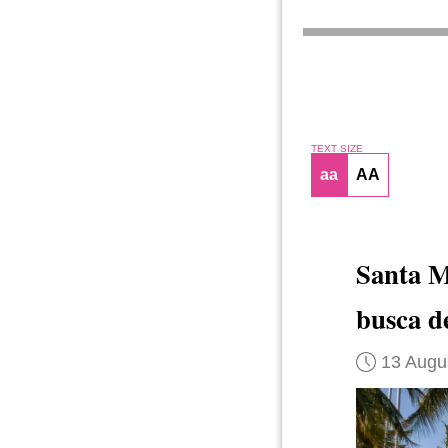
TEXT SIZE
aa
AA
Santa 
busca de
13 Augu