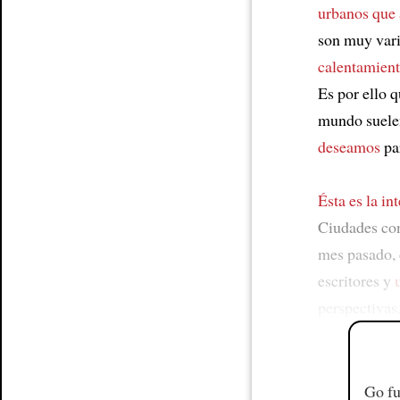
urbanos que
son muy vari
calentamient
Es por ello 
mundo suelen
deseamos
pa
Ésta es la i
Ciudades co
mes pasado, 
escritores y
perspectivas
Go fu