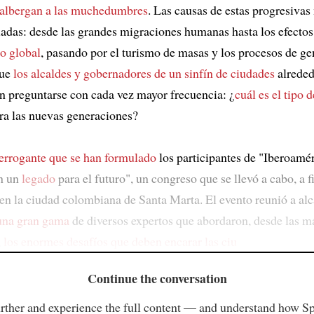
 albergan a las muchedumbres
. Las causas de estas progresiva
adas: desde las grandes migraciones humanas hasta los efectos
o global
, pasando por el turismo de masas y los procesos de gen
que
los alcaldes y gobernadores de un sinfín de ciudades
alreded
 preguntarse con cada vez mayor frecuencia: ¿
cuál es el tipo 
ra las nuevas generaciones?
nterrogante que se han formulado
los participantes de "Iberoamé
n un
legado
para el futuro", un congreso que se llevó a cabo, a f
en la ciudad colombiana de Santa Marta. El evento reunió a alc
una gran gama
de diversos expertos que abordaron, desde las m
,
los enormes desafíos que deben encarar las ciu
Continue the conversation
rther and experience the full content — and understand how S