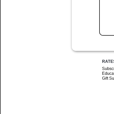
RATE
Subscr
Educat
Gift S