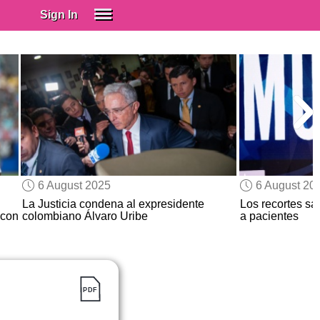
Sign In
SIGN IN
Spanish (Spain)
Spanish (Latino)
SUBSCRIBE
EDUCATIONAL LICENSES
GIFT CARDS
6 August 2025
6 August 20
OTHER LANGUAGES
La Justicia condena al expresidente
Los recortes sa
con
colombiano Álvaro Uribe
a pacientes
ABOUT US
ADJUST COLORS