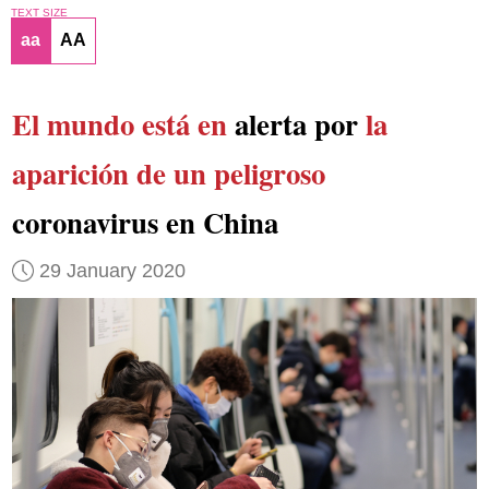
TEXT SIZE
aa
AA
El mundo está en
alerta por
la
aparición de un peligroso
coronavirus en China
29 January 2020