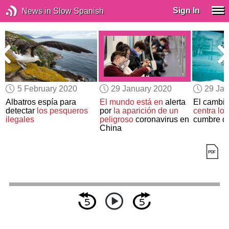
Sign In
News in Slow Spanish
5 February 2020
29 January 2020
29 Jan
e
Albatros espía para
El mundo está en
alerta
El cambio
detectar
los pesqueros
por
la aparición de un
centra los
a
ilegales
peligroso
coronavirus en
cumbre d
China