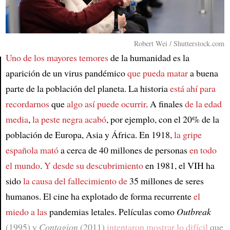
Robert Wei / Shutterstock.com
Uno de los
mayores temores
de la humanidad es la
aparición de un virus pandémico
que pueda matar
a buena
parte de la población del planeta. La historia
está ahí para
Article
recordarnos
que
algo así puede ocurrir
. A finales
de la edad
media
,
la peste negra acabó
, por ejemplo, con el 20% de la
población de Europa, Asia y África. En 1918,
la gripe
española mató
a cerca de 40 millones de personas
en todo
el mundo
.
Y desde su descubrimiento
en 1981, el VIH ha
sido
la causa del fallecimiento de
35 millones de seres
humanos. El cine ha explotado de forma recurrente
el
miedo a las
pandemias letales. Películas como
Outbreak
(1995) y
Contagion
(2011)
intentaron mostrar lo difícil
que