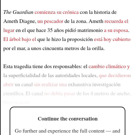
The Guardian
comienza su crónica
con la historia de
Ameth Diagne,
un pescador
de la zona. Ameth
recuerda el
lugar
en el que hace 35 años pidió matrimonio
a su esposa
.
El árbol bajo el
que le hizo la proposición
está hoy cubierto
por el mar, a unos cincuenta metros de la orilla.
Esta tragedia tiene dos responsables: el
cambio climático y
la superficialidad de las autoridades locales,
que decidieron
abrir
un canal
sin realizar una
exhaustiva investigación
científica. El canal
no debía pasar
de los 4 metros de ancho.
Hoy ya mide
Continue the conversation
Go further and experience the full content — and