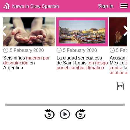
Sign In
News in Slow Spanish
5 February 2020
5 February 2020
5 Febr
Seis niños
mueren por
La ciudad senegalesa
Acusan al
desnutrición
en
de Saint-Louis,
en riesgo
México
de
Argentina
por el cambio climático
contra
la 
acallar a 