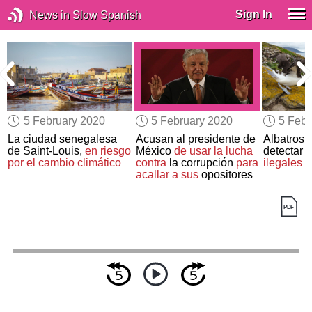
Sign In
News in Slow Spanish
5 February 2020
5 February 2020
5 Febr
La ciudad senegalesa
Acusan al presidente de
Albatros 
de Saint-Louis,
en riesgo
México
de usar la lucha
detectar
l
por el cambio climático
contra
la corrupción
para
ilegales
acallar a sus
opositores