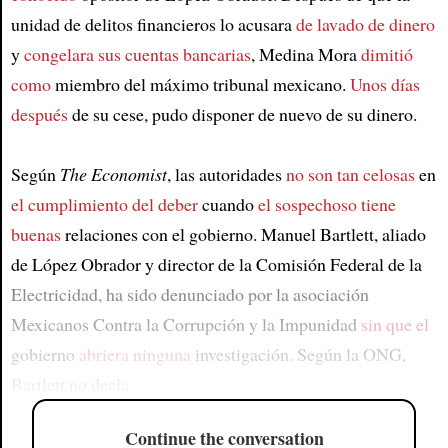
unidad de delitos financieros lo acusara
de lavado de dinero
y
congelara sus cuentas bancarias
, Medina Mora
dimitió
como
miembro del máximo tribunal mexicano.
Unos días
después
de su cese, pudo disponer de nuevo de su dinero.
Según
The Economist
, las autoridades
no son tan celosas
en
el cumplimiento del deber
cuando
el sospechoso tiene
buenas
relaciones con el gobierno. Manuel Bartlett, aliado
de López Obrador y director de la Comisión Federal de la
Electricidad, ha sido denunciado por la asociación
Mexicanos Contra la Corrupción y la Impunidad
sin que el
gobierno
abriera ninguna
investigación. Según la ONG,
Bartlett no decla
Continue the conversation