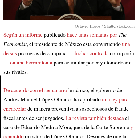
Octavio Hoyos / Shutterstock.com
Según un informe
publicado
hace unas semanas por
The
Economist
, el presidente de México está convirtiendo
una
de sus
promesas de campaña —
luchar contra la
corrupción
—
en una herramienta
para acumular poder y atemorizar a
sus rivales.
De acuerdo con el semanario
británico, el gobierno de
Article
Andrés Manuel López Obrador ha aprobado
una ley para
encarcelar
de manera preventiva a sospechosos de fraude
fiscal antes de ser juzgados.
La revista también destaca
el
caso de Eduardo Medina Mora, juez de la Corte Suprema
y
conocido
opositor de López Obrador. Después de que la