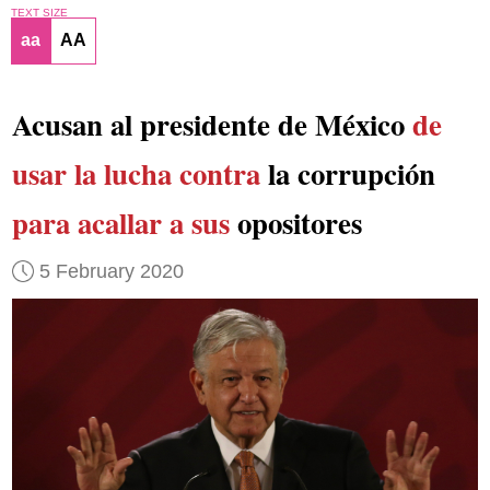
TEXT SIZE
aa
AA
Acusan al presidente de México
de
usar la lucha contra
la corrupción
para acallar a sus
opositores
5 February 2020