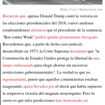
Mark A Lee / Shutterstock.com
Recuerdo que
, apenas Donald Trump cantó la victoria en
las elecciones presidenciales del 2016, varios analistas
estadounidenses
alertaron
que el precedente de la sentencia
"Roe contra Wade"
podría quedar prontamente derogado
.
Recordemos que, a partir de dicho caso judicial,
desarrollado en 1973, la Corte Suprema
dictaminó
que "la
Article
Constitución de Estados Unidos protege la libertad de
una
mujer embarazada
para elegir abortar sin excesivas
restricciones gubernamentales". La verdad es que yo,
ingenuamente
, pensé que aquellos comentaristas estaban
exagerando,
quizá llevados por
el shock que había supuesto
la sorpresiva victoria del magnate neoyorquino. Pero lo
cierto es que tales predicciones
han demostrado ser