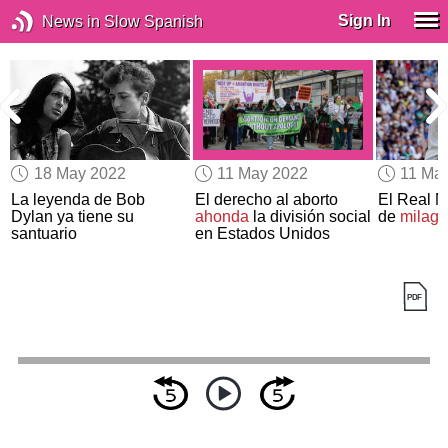
Sign In
News in Slow Spanish
18 May 2022
11 May 2022
11 Ma
La leyenda de Bob
El derecho al aborto
El Real M
Dylan ya tiene su
ahonda
la división social
de
milagr
santuario
en Estados Unidos