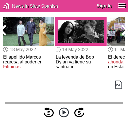
Sign In
News in Slow Spanish
18 May 2022
18 May 2022
11 Ma
El apellido Marcos
La leyenda de Bob
El derech
regresa al poder en
Dylan ya tiene su
ahonda
la
a
Filipinas
santuario
en Estad