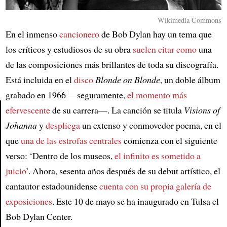
Wikimedia Commons
En el inmenso
cancionero
de Bob Dylan hay un tema que
los críticos y estudiosos de su obra
suelen citar como
una
de las composiciones más brillantes de toda su discografía.
Está incluida en el
disco
Blonde on Blonde
, un doble álbum
grabado en 1966 —seguramente,
el momento más
efervescente
de su carrera—. La canción se titula
Visions of
Johanna
y
despliega
un extenso y conmovedor poema, en el
Article
que
una de las estrofas centrales
comienza con el siguiente
verso: ‘Dentro de los museos,
el infinito es sometido a
juicio
’. Ahora, sesenta años después de su debut artístico, el
cantautor estadounidense
cuenta con su propia galería de
exposiciones
. Este 10 de mayo se ha inaugurado en Tulsa el
Bob Dylan Center.