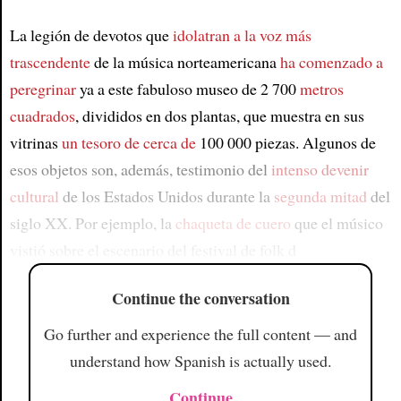
La legión de devotos que
idolatran a la voz más
trascendente
de la música norteamericana
ha comenzado a
peregrinar
ya a este fabuloso museo de 2 700
metros
cuadrados
, divididos en dos plantas, que muestra en sus
vitrinas
un tesoro de cerca de
100 000 piezas. Algunos de
esos objetos son, además, testimonio del
intenso devenir
cultural
de los Estados Unidos durante la
segunda mitad
del
siglo XX. Por ejemplo, la
chaqueta de cuero
que el músico
vistió sobre el escenario del festival de folk d
Continue the conversation
Go further and experience the full content — and
understand how Spanish is actually used.
Continue