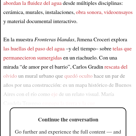
abordan la fluidez del agua
desde múltiples disciplinas:
cerámica, murales, instalaciones,
obra sonora, videoensayos
y material documental interactivo.
En la muestra
Fronteras blandas
, Jimena Croceri explora
las huellas del paso del agua
–y del tiempo– sobre
telas que
permanecieron sumergidas
en un riachuelo. Con una
mirada “de amor por el barrio”, Carlos Gradin
rescata del
olvido
un mural urbano que
quedó oculto
hace un par de
años por una construcción: es un mapa histórico de Buenos
Aires con el río como
eje
de un relato visual. María
Candela Traverso
empapa la tierra y la cue
Continue the conversation
Go further and experience the full content — and