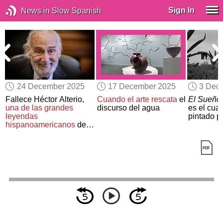
Sign In
News in Slow Spanish
24 December 2025
17 December 2025
3 Dec
o
Fallece Héctor Alterio,
Cuando el arte rescata
el
El Sueño
una de las grandes
discurso del agua
es el cua
leyendas
pintado p
hispanoamericanos
de
la interpretación