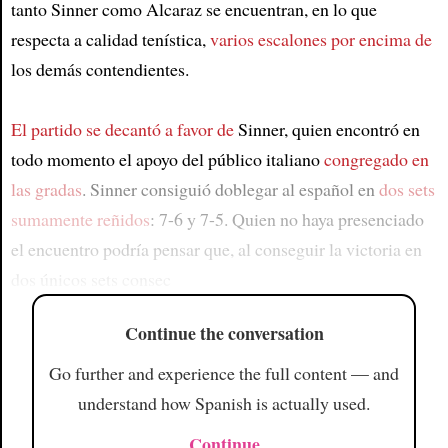
tanto Sinner como Alcaraz se encuentran, en lo que
respecta a calidad tenística,
varios escalones por encima de
los demás contendientes.
El partido se decantó a favor de
Sinner, quien encontró en
todo momento el apoyo del público italiano
congregado en
las gradas
. Sinner consiguió doblegar al español en
dos sets
sumamente reñidos
: 7-6 y 7-5. Quien no haya presenciado
el encuentro podría pensar que, al conseguir la victoria en
dos únicos sets consec
Continue the conversation
Go further and experience the full content — and
understand how Spanish is actually used.
Continue