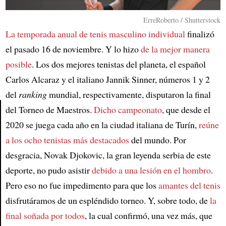
ErreRoberto / Shutterstock
La temporada anual de tenis masculino individual
finalizó
el pasado 16 de noviembre. Y lo hizo
de la mejor manera
posible
. Los dos mejores tenistas del planeta, el español
Carlos Alcaraz y el italiano Jannik Sinner, números 1 y 2
del
ranking
mundial, respectivamente, disputaron la final
del Torneo de Maestros.
Dicho campeonato
, que desde el
2020 se juega cada año en la ciudad italiana de Turín,
reúne
Article
a los ocho tenistas más destacados
del mundo. Por
desgracia, Novak Djokovic, la gran leyenda serbia de este
deporte, no pudo asistir
debido a una lesión en el hombro
.
Pero eso no fue impedimento para que los
amantes del tenis
disfrutáramos de un espléndido torneo. Y, sobre todo, de
la
final soñada por todos
, la cual confirmó, una vez más, que