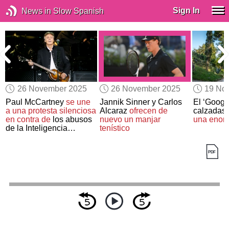
Sign In
News in Slow Spanish
26 November 2025
26 November 2025
19 No
o
Paul McCartney
se une
Jannik Sinner y Carlos
El ‘Googl
a una protesta silenciosa
Alcaraz
ofrecen de
calzadas 
en contra de
los abusos
nuevo un manjar
una enorm
de la Inteligencia
tenístico
Artificial