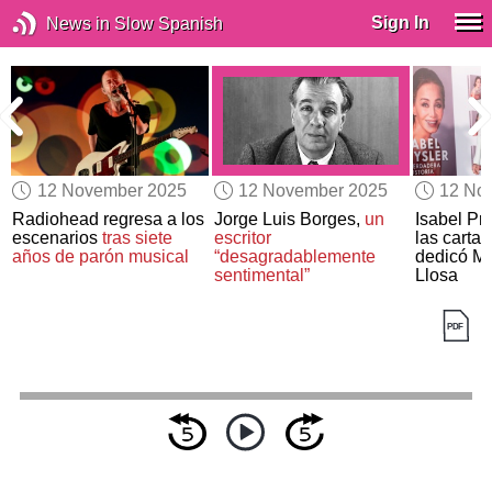
Sign In
News in Slow Spanish
12 November 2025
12 November 2025
12 No
Radiohead regresa a los
Jorge Luis Borges,
un
Isabel Pr
a
escenarios
tras siete
escritor
las carta
años de parón musical
“desagradablemente
dedicó Ma
sentimental”
Llosa