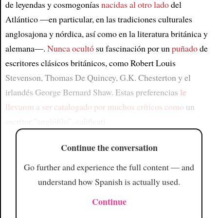
de leyendas y cosmogonías
nacidas al otro lado
del
Atlántico —en particular, en las tradiciones culturales
anglosajona y nórdica, así como en la literatura británica y
alemana—.
Nunca ocultó
su fascinación por un
puñado
de
escritores clásicos británicos, como Robert Louis
Stevenson, Thomas De Quincey, G.K. Chesterton y el
irlandés George Bernard Shaw. Estas preferencias
le
llevaron a ser catalogado por muchos críticos como
un
escritor "anglófilo", calificati
Continue the conversation
Go further and experience the full content — and
understand how Spanish is actually used.
Continue