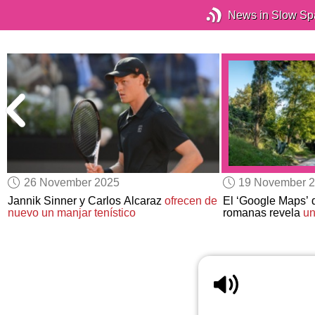
News in Slow Sp
26 November 2025
19 November 
Jannik Sinner y Carlos Alcaraz
ofrecen de
El ‘Google Maps’ 
nuevo un manjar tenístico
romanas revela
un