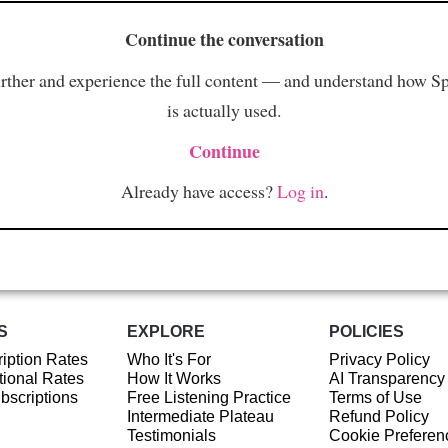
Continue the conversation
rther and experience the full content — and understand how S
is actually used.
Continue
Already have access?
Log in
.
S
EXPLORE
POLICIES
iption Rates
Who It's For
Privacy Policy
ional Rates
How It Works
AI Transparency
ubscriptions
Free Listening Practice
Terms of Use
Intermediate Plateau
Refund Policy
Testimonials
Cookie Preferen