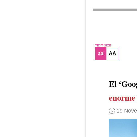
TEXT SIZE
aa
AA
El ‘Goo
enorme 
19 Nov