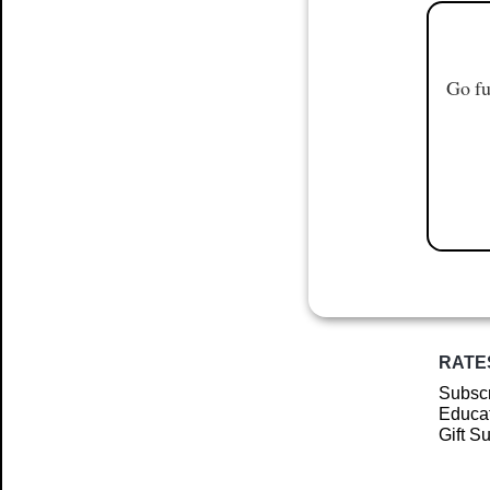
Go fu
RATE
Subscr
Educat
Gift S