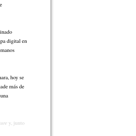
e
inado
pa digital en
romanos
hara, hoy se
ñade más de
 una
ure
y, junto