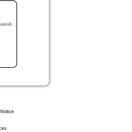
panish
 Notice
ces