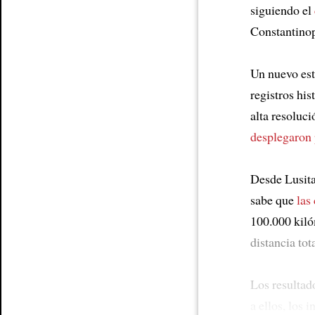
siguiendo el
Constantinop
Un nuevo est
registros his
alta resoluc
desplegaron 
Desde Lusita
sabe que
las
100.000 kil
distancia tot
Los resultad
a ellos, los 