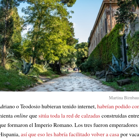
Martina Birnbau
Adriano o Teodosio hubieran tenido internet,
habrían podido con
mienta
online
que
sitúa toda la red de calzadas
construidas entre
que formaron el Imperio Romano. Los tres fueron emperadores y
Hispania,
así que eso les habría facilitado volver a casa
por vaca