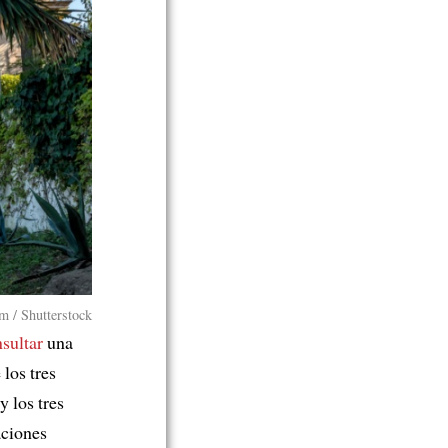
m / Shutterstock
sultar
una
 los tres
 los tres
ciones