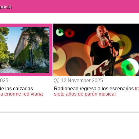
anish
2025
12 November 2025
de las calzadas
Radiohead regresa a los escenarios
tr
a enorme red viaria
siete años de parón musical