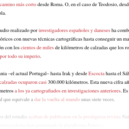
camino más corto
desde Roma. O, en el caso de Teodosio, desd
la.
udio realizado por
investigadores españoles y daneses
ha comb
tóricos con nuevas técnicas cartográficas hasta conseguir un ma
ión con los
cientos de miles
de kilómetros de calzadas que los 
por todo su imperio
.
nia –el actual Portugal– hasta Irak y desde
Escocia
hasta el Sá
 calzadas ocuparon casi
300.000 kilómetros. Esta nueva cifra a
ómetros
a los ya cartografiados en investigaciones anteriores
. Es
al que equivale a
dar la vuelta al mundo
unas siete veces.
os del estudio
acaban de publicarse en la prestigiosa revista
Nat
investigadores han presentado la plataforma
Itiner-e
,