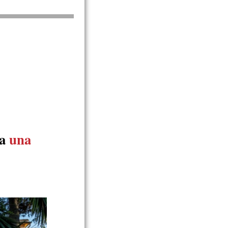
la
una