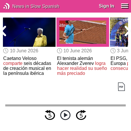
Sign In
News in Slow Spanish
10 June 2026
10 June 2026
3 Jun
Caetano Veloso
El tenista alemán
El PSG, 
comparte
seis décadas
Alexander Zverev
logra
Europa
p
de creación musical en
hacer realidad su sueño
consecuti
la península ibérica
más preciado