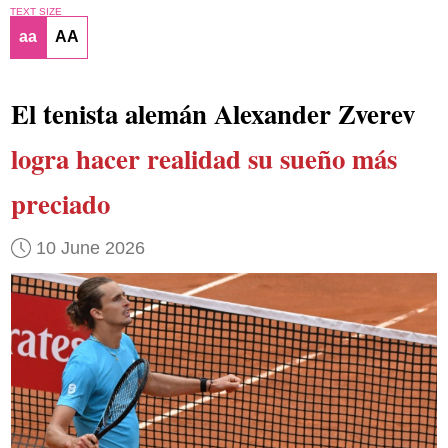
TEXT SIZE
aa
AA
El tenista alemán Alexander Zverev
logra hacer realidad su sueño más
preciado
10 June 2026