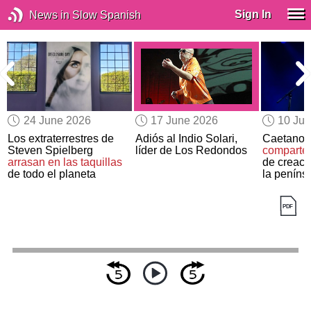
Sign In
News in Slow Spanish
24 June 2026
17 June 2026
10 Ju
Los extraterrestres de
Adiós al Indio Solari,
Caetano 
s
Steven Spielberg
líder de Los Redondos
comparte
arrasan en las taquillas
de creaci
de todo el planeta
la penínsu