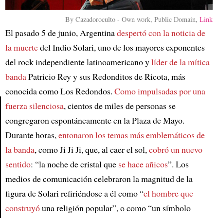
By Cazadoroculto - Own work, Public Domain,
Link
El pasado 5 de junio, Argentina
despertó con la noticia de
la muerte
del Indio Solari, uno de los mayores exponentes
del rock independiente latinoamericano y
líder de la mítica
banda
Patricio Rey y sus Redonditos de Ricota, más
conocida como Los Redondos.
Como impulsadas por una
fuerza silenciosa
, cientos de miles de personas se
congregaron espontáneamente en la Plaza de Mayo.
Article
Durante horas,
entonaron los temas más emblemáticos de
la banda
, como Ji Ji Ji, que, al caer el sol,
cobró un nuevo
sentido
: “la noche de cristal que
se hace añicos
”. Los
medios de comunicación celebraron la magnitud de la
figura de Solari refiriéndose a él como “
el hombre que
construyó
una religión popular”, o como “un símbolo