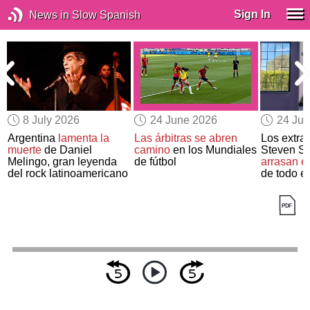
Sign In
News in Slow Spanish
8 July 2026
24 June 2026
24 Ju
Argentina
lamenta la
Las árbitras se abren
Los extrat
muerte
de Daniel
camino
en los Mundiales
Steven Sp
Melingo, gran leyenda
de fútbol
arrasan en
del rock latinoamericano
de todo el