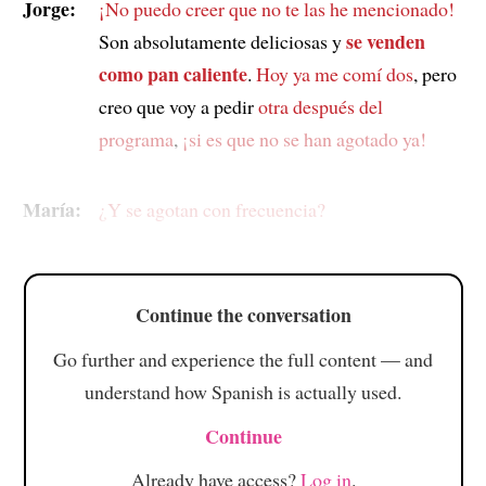
Jorge:
¡No puedo creer que no te las he mencionado!
se venden
Son absolutamente deliciosas y
como pan caliente
.
Hoy ya me comí dos
, pero
creo que voy a pedir
otra después del
programa
,
¡si es que no se han agotado ya!
María:
¿Y se agotan con frecuencia?
Continue the conversation
Go further and experience the full content — and
understand how Spanish is actually used.
Continue
Already have access?
Log in
.