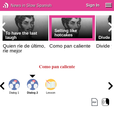
Sign In
News in Slow Spanish
Selling like
To have the last
hotcakes
laugh
Divde 
Quien ríe de último,
Como pan caliente
Divide 
ríe mejor
Como pan caliente
Dialog 1
Dialog 2
Lesson