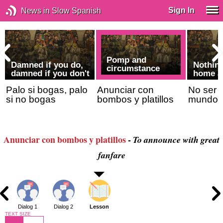
Sign In
News in Slow Spanish
Pomp and
Damned if you do,
Nothing
circumstance
damned if you don't
home a
Palo si bogas, palo
Anunciar con
No ser 
si no bogas
bombos y platillos
mundo
Anunciar con bombos y platillos
-
To announce with great
fanfare
Dialog 1
Dialog 2
Lesson
TEXT SIZE