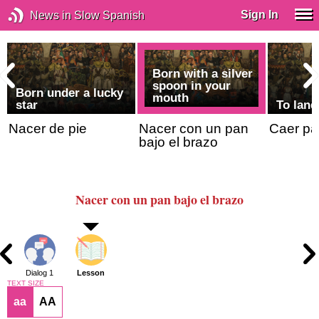
Sign In
News in Slow Spanish
Born with a silver
spoon in your
Born under a lucky
mouth
star
To land
Nacer de pie
Nacer con un pan
Caer pa
bajo el brazo
Nacer con un pan bajo el brazo
Dialog 1
Lesson
TEXT SIZE
aa
AA