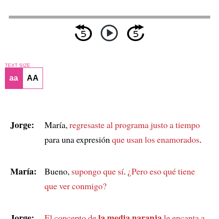
TEXT SIZE
aa
AA
Jorge:
María,
regresaste al programa justo a tiempo
para una expresión
que usan los enamorados
.
María:
Bueno,
supongo que sí
.
¿Pero eso qué tiene
que ver conmigo?
Jorge:
la media naranja
El concepto de
le encanta a