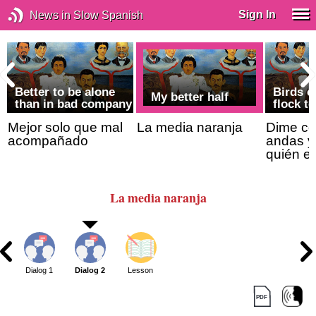
Sign In
News in Slow Spanish
Better to be alone
Birds o
My better half
than in bad company
flock t
Mejor solo que mal
La media naranja
Dime co
acompañado
andas y 
quién e
La media naranja
Dialog 1
Dialog 2
Lesson