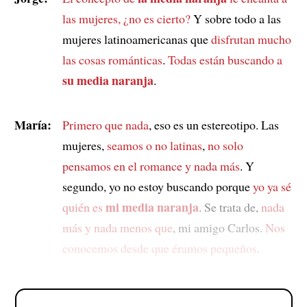
las mujeres, ¿no es cierto?
Y sobre todo a las
mujeres latinoamericanas que
disfrutan mucho
las cosas románticas
.
Todas están buscando a
su media naranja
.
María:
Primero que nada
, eso es un estereotipo. Las
mujeres,
seamos o no latinas
,
no solo
pensamos en el romance y nada más
. Y
segundo, yo no estoy buscando porque
yo ya sé
mi media naranja
quién es
. Se trata de,
nada
más y nada menos que
, mi amigo Carlos.
Nos
conocemos desde que éramos pequeños
.