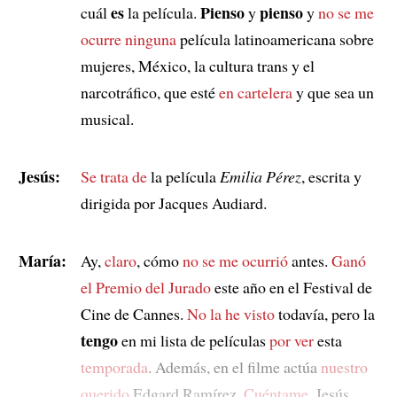
es
Pienso
pienso
cuál
la película.
y
y
no se me
ocurre ninguna
película latinoamericana sobre
mujeres, México, la cultura trans y el
narcotráfico, que esté
en cartelera
y que sea un
musical.
Jesús:
Se trata de
la película
Emilia Pérez
, escrita y
dirigida por Jacques Audiard.
María:
Ay,
claro
, cómo
no se me ocurrió
antes.
Ganó
el Premio del Jurado
este año en el Festival de
Cine de Cannes.
No la he visto
todavía, pero la
tengo
en mi lista de películas
por ver
esta
temporada
. Además, en el filme actúa
nuestro
querido
Edgard Ramírez.
Cuéntame
, Jesús,