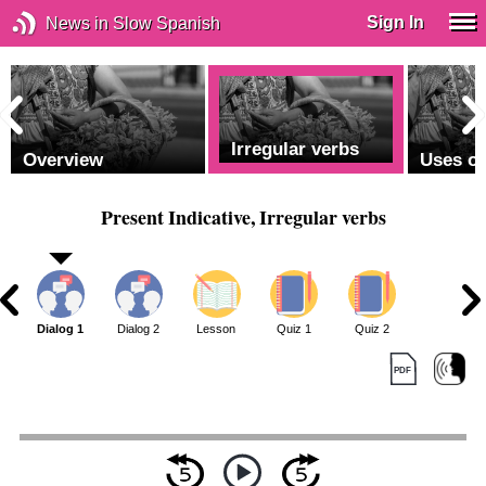
Sign In
News in Slow Spanish
Irregular verbs
Overview
Uses of
Present Indicative, Irregular verbs
Dialog 1
Dialog 2
Lesson
Quiz 1
Quiz 2