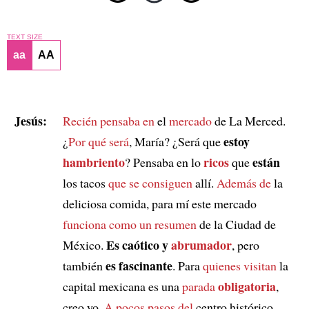
TEXT SIZE
aa
AA
Jesús:
Recién pensaba en
el
mercado
de La Merced.
estoy
¿
Por qué será
, María? ¿Será que
hambriento
ricos
están
? Pensaba en lo
que
los tacos
que se consiguen
allí.
Además de
la
deliciosa comida, para mí este mercado
funciona como un resumen
de la Ciudad de
Es caótico y
abrumador
México.
, pero
es fascinante
también
. Para
quienes visitan
la
obligatoria
capital mexicana es una
parada
,
creo yo.
A pocos pasos del
centro histórico