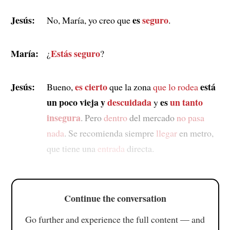
Jesús:
es
seguro
No, María, yo creo que
.
María:
Estás seguro
¿
?
Jesús:
es cierto
está
Bueno,
que la zona
que lo rodea
un poco vieja y
descuidada
es
un tanto
y
insegura
. Pero
dentro
del mercado
no pasa
nada
. Se recomienda siempre
llegar
en metro,
que tiene una
entrada
directa.
Continue the conversation
Go further and experience the full content — and