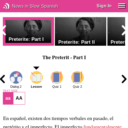
Sign In
News in Slow Spanish
Preterite: Part I
Preterite: Part II
Preterit
The Preterit - Part I
1
Dialog 2
Lesson
Quiz 1
Quiz 2
TEXT SIZE
aa
AA
En español, existen dos tiempos verbales en pasado, el
pretérito y el imperfecto. El imperfecto
fundamentalmente