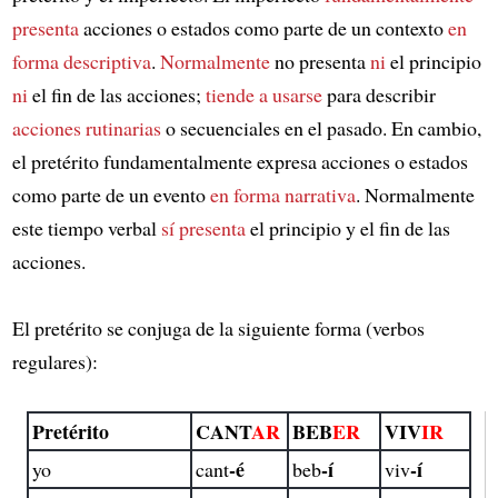
presenta
acciones o estados como parte de un contexto
en
forma descriptiva
.
Normalmente
no presenta
ni
el principio
ni
el fin de las acciones;
tiende a usarse
para describir
acciones rutinarias
o secuenciales en el pasado. En cambio,
el pretérito fundamentalmente expresa acciones o estados
como parte de un evento
en forma narrativa
. Normalmente
este tiempo verbal
sí presenta
el principio y el fin de las
acciones.
El pretérito se conjuga de la siguiente forma (verbos
regulares):
Pretérito
CANT
AR
BEB
ER
VIV
IR
-é
-í
-í
yo
cant
beb
viv