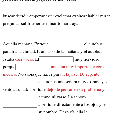
buscar decidir empezar estar exclamar explicar hablar mirar
preguntar subir tener terminar tomar tragar
Aquella mañana, Enrique
el autobús
para ir a la ciudad. Eran las 6 de la mañana y el autobús
estaba
casi vacío
. Él
muy nervioso
porque
una cita muy importante con el
médico
. No sabía qué hacer para
relajarse
.
De repente
,
al autobús una señora muy extraña y se
sentó a su lado. Enrique
dejó de pensar en su problema
y
a tranquilizarse. La señora
a Enrique directamente a los ojos y le
su nombre. Después, ella le