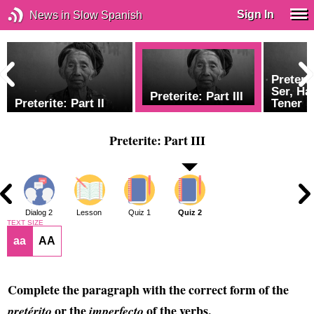
Sign In
News in Slow Spanish
Preterit
Ser, Ha
Preterite: Part III
Preterite: Part II
Tener
Preterite: Part III
1
Dialog 2
Lesson
Quiz 1
Quiz 2
TEXT SIZE
aa
AA
Complete the paragraph with the correct form of the
or the
of the verbs.
pretérito
imperfecto